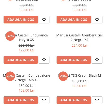
96,00 Lei
96,00 Lei
58,00 Lei
58,00 Lei
ADAUGA IN COS
ADAUGA IN COS
Manusi Castelli Endurance
Manusi Castelli Arenberg Gel
-40%
Negru XS
2 Negru XS
203,00 Lei
234,00 Lei
122,00 Lei
ADAUGA IN COS
ADAUGA IN COS
Manusi Castelli Competizione
Manusi TSG Crab - Black M
-40%
-57%
2 Negru/Alb XS
199,00 Lei
180,00 Lei
85,00 Lei
108,00 Lei
ADAUGA IN COS
ADAUGA IN COS