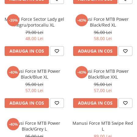
Frane
Tricouri si bluze
Pompe
Portbagaje si cosuri
Furci si accesorii
Veste
Roti ajutatoare
Manusi Force Sector Lady gel
Manusi Force MTB Power
Ghidoane & accesorii
-39%
-40%
Scaune copii
negru/portocaliu XL
Black/Red XL
Lanturi
79,00 Lei
96,00 Lei
Scule
Manete Schimbatoare & Frane
48,00 Lei
58,00 Lei
Sonerii
Pinioane
Suporturi & Standuri
ADAUGA IN COS
ADAUGA IN COS
Pipe
Roti & accesorii
Manusi Force MTB Power
Manusi Force MTB Power
-40%
-40%
Schimbatoare
Black/Blue XL
Black/Blue XXL
95,00 Lei
95,00 Lei
Sei
57,00 Lei
57,00 Lei
Tije Sa
ADAUGA IN COS
ADAUGA IN COS
Manusi Force MTB Power
Manusi Force MTB Swipe Red
-40%
Black/Grey L
L
95,00 Lei
89,00 Lei