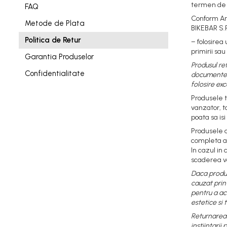
Frane
Tricouri si bluze
termen de 1
Oglinzi
FAQ
Furci si accesorii
Veste
Conform Art
Pedale
Metode de Plata
BIKEBAR S.R
Ghidoane & accesorii
Pompe
Politica de Retur
– folosirea
Lanturi
primirii sa
Portbagaje si cosuri
Garantia Produselor
Manete Schimbatoare & Frane
Produsul ret
Roti ajutatoare
Confidentialitate
documentele 
Pinioane
folosire exc
Scaune copii
Pipe
Produsele t
Scule
vanzator, t
Roti & accesorii
poata sa is
Sonerii
Schimbatoare
Produsele a
Suporturi & Standuri
completa as
Sei
In cazul in
Tije Sa
scaderea val
Daca produs
cauzat prin
pentru a ac
estetice si 
Returnarea 
instiintarii