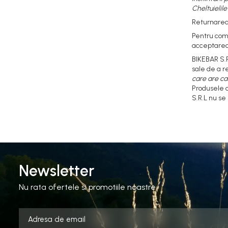
Cheltuielil
Returnarea 
Pentru come
acceptarea 
BIKEBAR S.
sale de a r
care are ca
Produsele a
S.R.L nu se
Newsletter
Nu rata ofertele si promotiile noastre