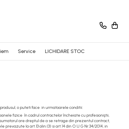
riem
Service
LICHIDARE STOC
 produsul, o puteti face in urmatoarele conditii:
ele fizice în cadrul contractelor încheiate cu profesioniştii,
nsumatorul are dreptul de a se retrage din prezentul contract,
le prevazute la art.13 alin.(3) si art.14 din O.U.G Nr.34/2014, in