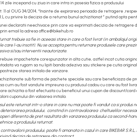
4 zile incepand cu ziua in care intra in posesia fizica a produsului
. 11 al OUG 34/2014, “Inainte de expirarea perioada de retragere ,respec
.L cu privire la decizia de a returna bunul achizitionat ” putind opta pentr
 unei declaratii neechivoce prin care va exprimati decizia de retragere
u prin email la adresa office@bikehub.ro
urnat trebuie sa fie in aceeasi stare in care a fost livrat (in ambalajul orig
care l-au insotit). Nu se accepta pentru returnare produsele care prezinta m
esiva si/sau interventii neautorizate.
rebuie impachetate corespunzator in alta cutie, astfel incat cutia origina
otodata va rugam sa nu lipiti banda adeziva sau stickere pe cutia origina
i pastreze starea initiala de vanzare.
chizitionate sub forma de pachete speciale sau care beneficiaza de prod
a cum au fost vandute impreuna cu produsul cadou cu care au fost livra
 care achizitia a fost efectuata cu beneficiul unui cupon de discount/card
orii cuponului din valoarea initiala.
ul este returnat intr-o stare in care nu mai poate fi vandut ca si produs n
 deteriorarea produsului, constind in contravaloarea cheltuielilor necesare
operi diferenta de pret rezultata din vanzarea produsului ca second-hand.
tehnice a produsului returnat.
contravalorii produsului, poate fi amanata in cazul in care BIKEBAR S.R.L,
 privind decizia de retragere din contract.