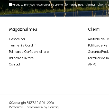
Vreau sa primesc newsletter cu promotiile magazinului. Afla mai multe in
P
Magazinul meu
Clienti
Despre noi
Metode de Pl
Termeni si Conditii
Politica de Ret
Politica de Confidentialitate
Garantia Produ
Politica de livrare
Formular de R
Contact
ANPC
©Copyright BIKEBAR S.R.L. 2026
Platforma E-commerce by Gomag