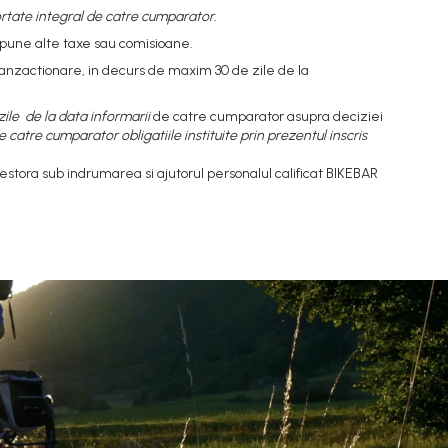
ortate integral de catre cumparator.
upune alte taxe sau comisioane.
tranzactionare, in decurs de maxim 30 de zile de la
ile de la data informarii
de catre cumparator asupra deciziei
 catre cumparator obligatiile instituite prin prezentul inscris
estora sub indrumarea si ajutorul personalul calificat BIKEBAR