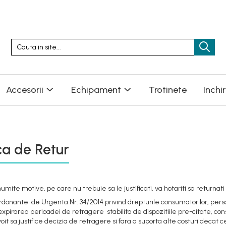
Accesorii
Echipament
Trotinete
Inchi
ica de Retur
umite motive, pe care nu trebuie sa le justificati, va hotariti sa returnati
onantei de Urgenta Nr. 34/2014 privind drepturile consumatorilor, persoan
expirarea perioadei de retragere stabilita de dispozitiile pre-citate, co
voit sa justifice decizia de retragere si fara a suporta alte costuri decat ce