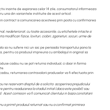
tiv inainte de expirarea celor 14 zile, consumatorul informeaza
u una din variantele instituite de acest articol :
 din contract si comunicarea acesteea prin posta cu confirmarea
inal, nedeteriorat, cu toate accesoriile, cu etichetele intacte si
odificari fizice, lovituri, ciobiri, zgarieturi, socuri, urme de
la sa nu sufere nici un soc pe perioada transportului pana la
la, pentru ca produsul impreuna cu ambalajul in original sa
use cadou nu se pot returna individual, ci doar in forma
te.
 cadou, returnarea contravalorii produselor va fi efectuata prin
ou ne rezervam dreptul de a solicita acoperirea prejudiciului
 pentru readucerea la stadiul initial (daca este posibil) sau
 Acest comision va fi comunicat clientului in baza constatarii
 nu a primit produsul returnat sau nu a confirmat primirea