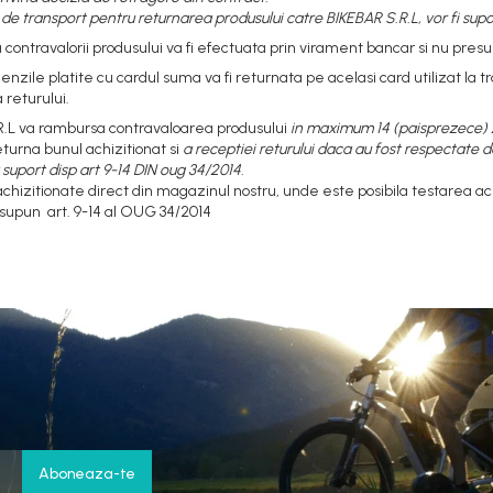
e de transport pentru returnarea produsului catre BIKEBAR S.R.L, vor fi sup
contravalorii produsului va fi efectuata prin virament bancar si nu pres
nzile platite cu cardul suma va fi returnata pe acelasi card utilizat la 
returului.
R.L va rambursa contravaloarea produsului
in maximum 14 (paisprezece) z
eturna bunul achizitionat si
a receptiei returului daca au fost respectate de
 suport disp art 9-14 DIN oug 34/2014.
chizitionate direct din magazinul nostru, unde este posibila testarea ac
 supun art. 9-14 al OUG 34/2014