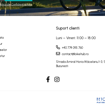
olitica de Confidentialitate
Suport clienti
ata
Luni – Vineri: 11:00 – 18:00
ur
+40 774 095 760
selor
contact@bikehub.ro
etur