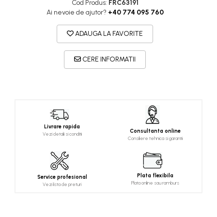
Cod Produs:
FRC63191
Ai nevoie de ajutor?
+40 774 095 760
ADAUGA LA FAVORITE
CERE INFORMATII
Livrare rapida
Consultanta online
Vezi detalii si conditii
Consiliere tehnica si garantii
Plata flexibila
Service profesional
Plata online sau ramburs
Vezi lista de preturi