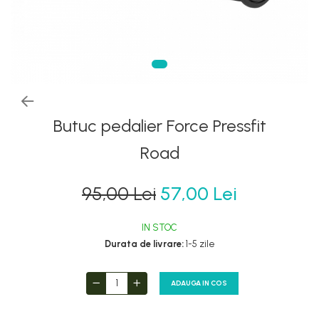
Furci si accesorii
Pedale
Ghidoane & accesorii
Pompe
Lanturi
Portbagaje si cosuri
Manete Schimbatoare & Frane
Roti ajutatoare
Pinioane
Scaune copii
Pipe
Butuc pedalier Force Pressfit
Scule
Roti & accesorii
Sonerii
Road
Schimbatoare
Suporturi & Standuri
Sei
95,00 Lei
57,00 Lei
Tije Sa
IN STOC
Durata de livrare:
1-5 zile
ADAUGA IN COS