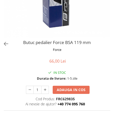
Frane
Tricouri si bluze
Pompe
Portbagaje si cosuri
Furci si accesorii
Veste
Roti ajutatoare
Ghidoane & accesorii
Scaune copii
Lanturi
Scule
Manete Schimbatoare & Frane
Sonerii
Pinioane
Suporturi & Standuri
Butuc pedalier Force BSA 119 mm
Pipe
Force
Roti & accesorii
66,00 Lei
Schimbatoare
Sei
IN STOC
Durata de livrare:
1-5 zile
Tije Sa
ADAUGA IN COS
Cod Produs:
FRC629835
Ai nevoie de ajutor?
+40 774 095 760