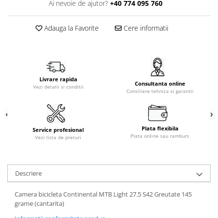
Ai nevoie de ajutor?
+40 774 095 760
Adauga la Favorite
Cere informatii
Livrare rapida
Consultanta online
Vezi detalii si conditii
Consiliere tehnica si garantii
Plata flexibila
Service profesional
Plata online sau ramburs
Vezi lista de preturi
Descriere
Camera bicicleta Continental MTB Light 27.5 S42 Greutate 145
grame (cantarita)