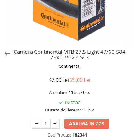
Frane
Tricouri si bluze
Pompe
Portbagaje si cosuri
Furci si accesorii
Veste
Roti ajutatoare
Ghidoane & accesorii
Scaune copii
Lanturi
Scule
Manete Schimbatoare & Frane
Sonerii
Pinioane
Suporturi & Standuri
Camera Continental MTB 27.5 Light 47/60-584
26x1.75-2.4 S42
Pipe
Continental
Roti & accesorii
Schimbatoare
47,00 Lei
25,00 Lei
Sei
Ambalare: 25 buc/ bax
Tije Sa
IN STOC
Durata de livrare:
1-5 zile
ADAUGA IN COS
Cod Produs:
182341