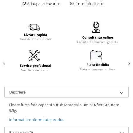
Adauga la Favorite
Cere informatii
Livrare rapida
Consultanta online
Vezi detalii si conditii
Consiliere tehnica si garantii
Plata flexibila
Service profesional
Plata online sau ramburs
Vezi lista de preturi
Descriere
Floare furca fara capac si surub Material aluminiu/fier Greutate
9.5g.
Informatii conformitate produs
Review-uri
(0)