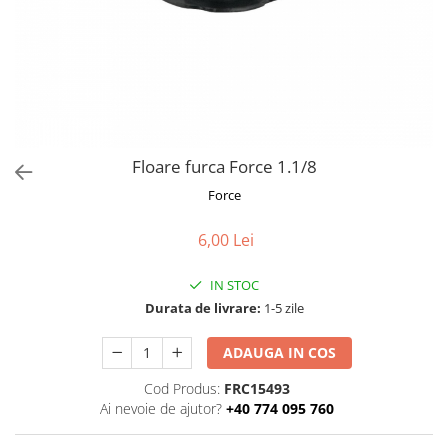
Frane
Tricouri si bluze
Pompe
Portbagaje si cosuri
Furci si accesorii
Veste
Roti ajutatoare
Ghidoane & accesorii
Scaune copii
Lanturi
Scule
Manete Schimbatoare & Frane
Sonerii
Pinioane
Suporturi & Standuri
Floare furca Force 1.1/8
Pipe
Force
Roti & accesorii
6,00 Lei
Schimbatoare
Sei
IN STOC
Durata de livrare:
1-5 zile
Tije Sa
ADAUGA IN COS
Cod Produs:
FRC15493
Ai nevoie de ajutor?
+40 774 095 760