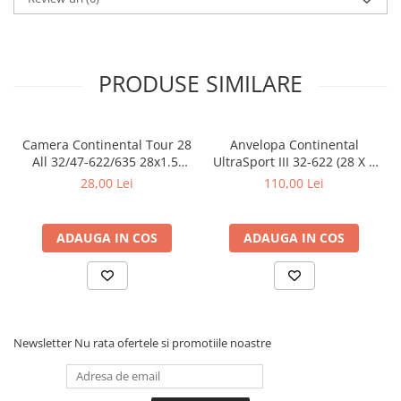
PRODUSE SIMILARE
Camera Continental Tour 28
Anvelopa Continental
All 32/47-622/635 28x1.5-
UltraSport III 32-622 (28 X 1
1.75 S42
1/4X 1 3/4) negru/negru
28,00 Lei
110,00 Lei
ADAUGA IN COS
ADAUGA IN COS
Newsletter
Nu rata ofertele si promotiile noastre