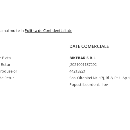
la mai multe in
Politica de Confidentialitate
DATE COMERCIALE
 Plata
BIKEBAR S.R.L.
e Retur
J2021001137292
Produselor
44213221
de Retur
Sos. Oltenitei Nr. 17J, Bl. 8, Et.1, Ap.
Popesti Leordeni, Ilfov