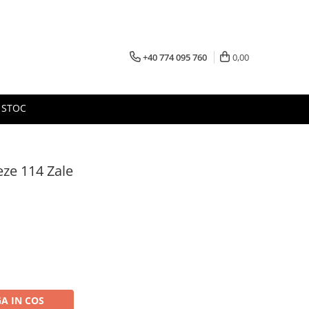
+40 774 095 760
0,00
 STOC
eze 114 Zale
A IN COS