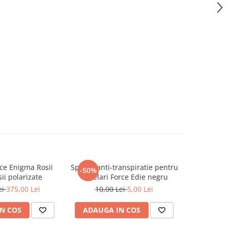
ce Enigma Rosii
Spuma anti-transpiratie pentru
Lentile c
-50%
-67%
sii polarizate
ochelari Force Edie negru
Force 
ei
375,00 Lei
10,00 Lei
5,00 Lei
30,0
N COS
ADAUGA IN COS
ADAUG