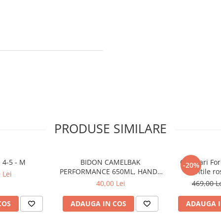
PRODUSE SIMILARE
 4-5 - M
BIDON CAMELBAK
Ochelari For
-20%
PERFORMANCE 650ML, HANDS
lentile ro
 Lei
FREE CLEAR (16)
40,00 Lei
469,00 L
COS
ADAUGA IN COS
ADAUGA I