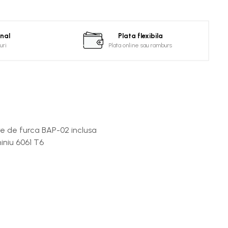
onal
Plata flexibila
uri
Plata online sau ramburs
re de furca BAP-02 inclusa
iniu 6061 T6