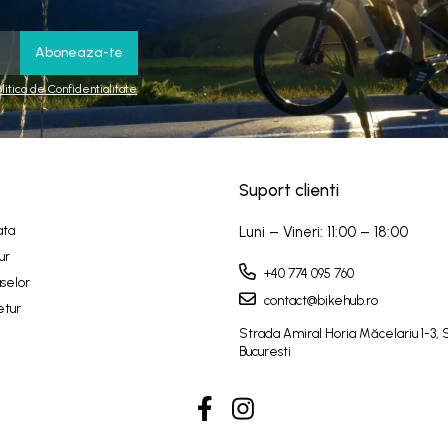
olitica de Confidentialitate
Suport clienti
ata
Luni – Vineri: 11:00 – 18:00
ur
+40 774 095 760
selor
contact@bikehub.ro
etur