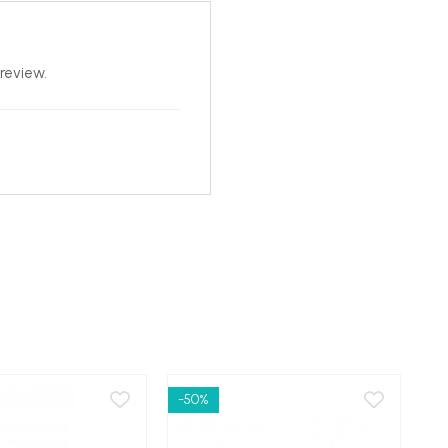
review.
-50%
-6