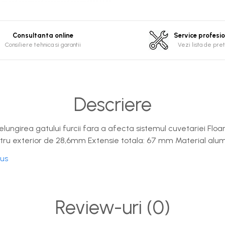
Consultanta online
Service profesi
Consiliere tehnica si garantii
Vezi lista de pret
Descriere
lungirea gatului furcii fara a afecta sistemul cuvetariei Floa
tru exterior de 28,6mm Extensie totala: 67 mm Material alum
dus
Review-uri
(0)