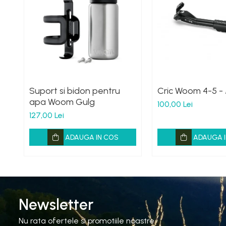
Suport si bidon pentru
Cric Woom 4-5 -
apa Woom Gulg
100,00 Lei
127,00 Lei
ADAUGA IN COS
ADAUGA I
Newsletter
Nu rata ofertele si promotiile noastre