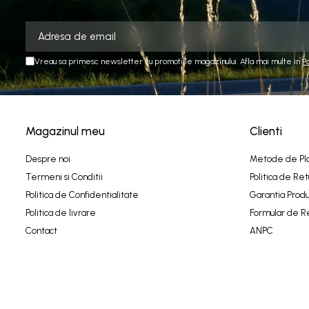
Vreau sa primesc newsletter cu promotiile magazinului. Afla mai multe in
P
Magazinul meu
Clienti
Despre noi
Metode de Pl
Termeni si Conditii
Politica de Ret
Politica de Confidentialitate
Garantia Produ
Politica de livrare
Formular de R
Contact
ANPC