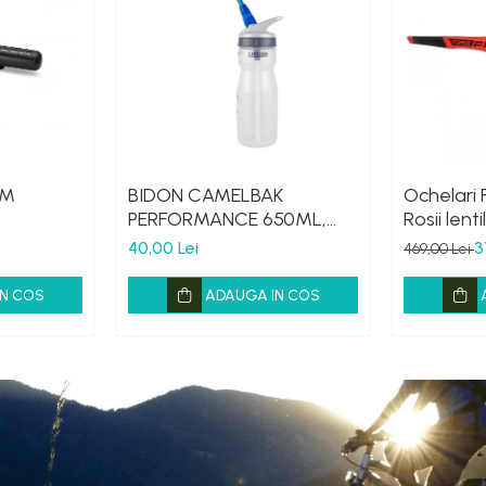
 M
BIDON CAMELBAK
Ochelari 
PERFORMANCE 650ML,
Rosii lent
HANDS FREE CLEAR (16)
40,00 Lei
3
469,00 Lei
N COS
ADAUGA IN COS