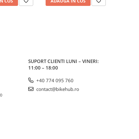
N COS
ADAUGA IN COS
ADAUG
SUPORT CLIENTI
LUNI – VINERI:
11:00 – 18:00
+40 774 095 760
contact@bikehub.ro
10