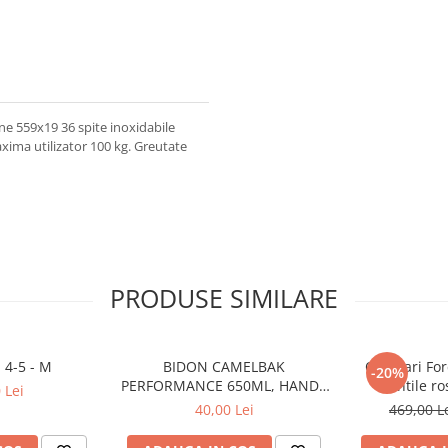
ne 559x19 36 spite inoxidabile
ima utilizator 100 kg. Greutate
PRODUSE SIMILARE
 4-5 - M
BIDON CAMELBAK
Ochelari For
-20%
PERFORMANCE 650ML, HANDS
lentile ro
 Lei
FREE CLEAR (16)
40,00 Lei
469,00 L