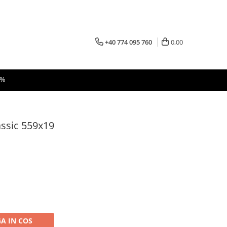
+40 774 095 760
0,00
 %
assic 559x19
A IN COS