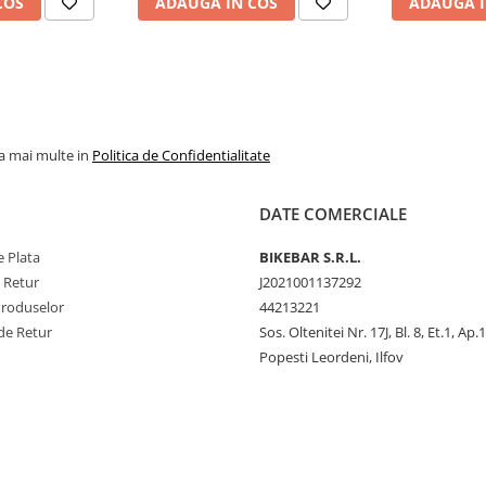
COS
ADAUGA IN COS
ADAUGA I
la mai multe in
Politica de Confidentialitate
DATE COMERCIALE
 Plata
BIKEBAR S.R.L.
e Retur
J2021001137292
Produselor
44213221
de Retur
Sos. Oltenitei Nr. 17J, Bl. 8, Et.1, Ap.
Popesti Leordeni, Ilfov