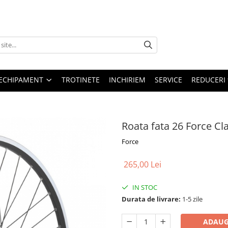
ECHIPAMENT
TROTINETE
INCHIRIEM
SERVICE
REDUCERI
Roata fata 26 Force Cl
Force
265,00 Lei
IN STOC
Durata de livrare:
1-5 zile
ADAUG