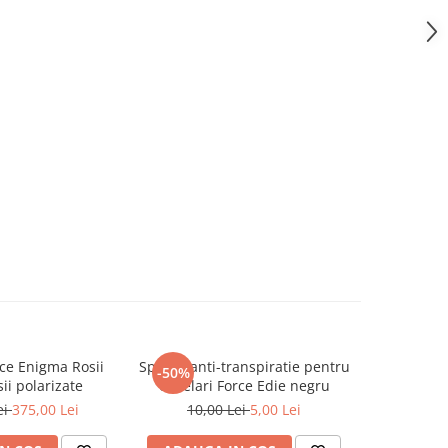
ce Enigma Rosii
Spuma anti-transpiratie pentru
Lentile c
-50%
-67%
sii polarizate
ochelari Force Edie negru
Force 
ei
375,00 Lei
10,00 Lei
5,00 Lei
30,0