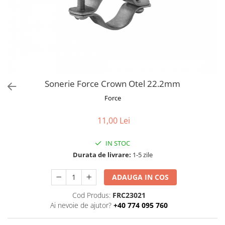
Frane
Tricouri si bluze
Pompe
Portbagaje si cosuri
Furci si accesorii
Veste
Roti ajutatoare
Ghidoane & accesorii
Scaune copii
Lanturi
Scule
Manete Schimbatoare & Frane
Sonerii
Pinioane
Suporturi & Standuri
Sonerie Force Crown Otel 22.2mm
Pipe
Force
Roti & accesorii
11,00 Lei
Schimbatoare
Sei
IN STOC
Durata de livrare:
1-5 zile
Tije Sa
ADAUGA IN COS
Cod Produs:
FRC23021
Ai nevoie de ajutor?
+40 774 095 760