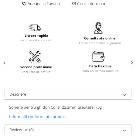
Adauga la Favorite
Cere informatii
Livrare rapida
Consultanta online
Vezi detalii si conditii
Consiliere tehnica si garantii
Plata flexibila
Service profesional
Plata online sau ramburs
Vezi lista de preturi
Descriere
Sonerie pentru ghidon Colier 22.2mm Greutate: 75g
Informatii conformitate produs
Review-uri
(0)