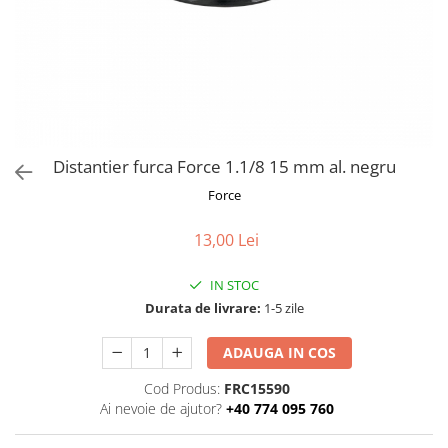
Frane
Tricouri si bluze
Pompe
Portbagaje si cosuri
Furci si accesorii
Veste
Roti ajutatoare
Ghidoane & accesorii
Scaune copii
Lanturi
Scule
Manete Schimbatoare & Frane
Sonerii
Pinioane
Suporturi & Standuri
Distantier furca Force 1.1/8 15 mm al. negru
Pipe
Force
Roti & accesorii
13,00 Lei
Schimbatoare
Sei
IN STOC
Durata de livrare:
1-5 zile
Tije Sa
ADAUGA IN COS
Cod Produs:
FRC15590
Ai nevoie de ajutor?
+40 774 095 760