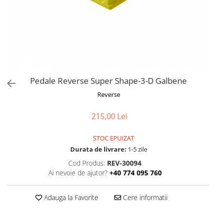
Frane
Tricouri si bluze
Pompe
Portbagaje si cosuri
Furci si accesorii
Veste
Roti ajutatoare
Ghidoane & accesorii
Scaune copii
Lanturi
Scule
Manete Schimbatoare & Frane
Sonerii
Pinioane
Suporturi & Standuri
Pedale Reverse Super Shape-3-D Galbene
Pipe
Reverse
Roti & accesorii
215,00 Lei
Schimbatoare
Sei
STOC EPUIZAT
Durata de livrare:
1-5 zile
Tije Sa
Cod Produs:
REV-30094
Ai nevoie de ajutor?
+40 774 095 760
Adauga la Favorite
Cere informatii