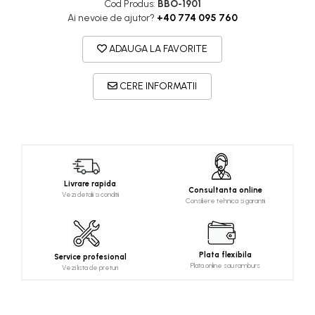
Cod Produs:
BBO-1901
Ai nevoie de ajutor?
+40 774 095 760
ADAUGA LA FAVORITE
CERE INFORMATII
Livrare rapida
Consultanta online
Vezi detalii si conditii
Consiliere tehnica si garantii
Plata flexibila
Service profesional
Plata online sau ramburs
Vezi lista de preturi