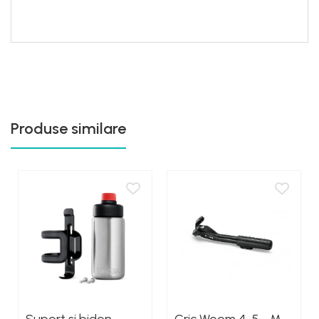
Produse similare
Suport si bidon
Cric Woom 4-5 - M