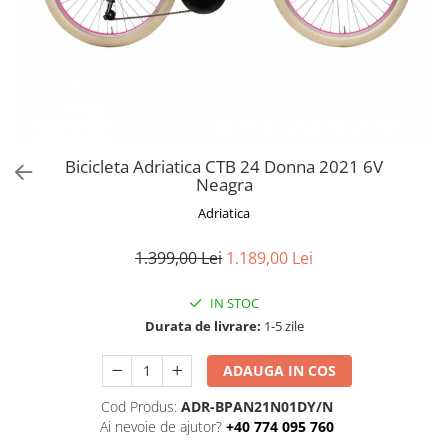
Frane
Tricouri si bluze
Pompe
Portbagaje si cosuri
Furci si accesorii
Veste
Roti ajutatoare
Ghidoane & accesorii
Scaune copii
Lanturi
Scule
Manete Schimbatoare & Frane
Sonerii
Pinioane
Suporturi & Standuri
Bicicleta Adriatica CTB 24 Donna 2021 6V
Neagra
Pipe
Adriatica
Roti & accesorii
Schimbatoare
1.399,00 Lei
1.189,00 Lei
Sei
IN STOC
Tije Sa
Durata de livrare:
1-5 zile
ADAUGA IN COS
Cod Produs:
ADR-BPAN21N01DY/N
Ai nevoie de ajutor?
+40 774 095 760