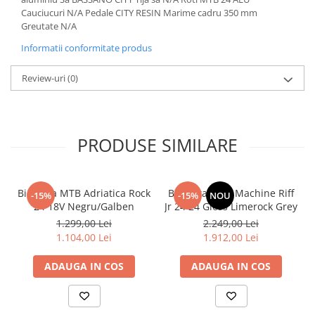
Cauciucuri N/A Pedale CITY RESIN Marime cadru 350 mm
Greutate N/A
Informatii conformitate produs
Review-uri
(0)
PRODUSE SIMILARE
Bicicleta MTB Adriatica Rock
Bicicleta Rock Machine Riff
-15%
-15%
NOU
24 18V Negru/Galben
Jr 24 24 Gloss Limerock Grey
1.299,00 Lei
2.249,00 Lei
1.104,00 Lei
1.912,00 Lei
ADAUGA IN COS
ADAUGA IN COS