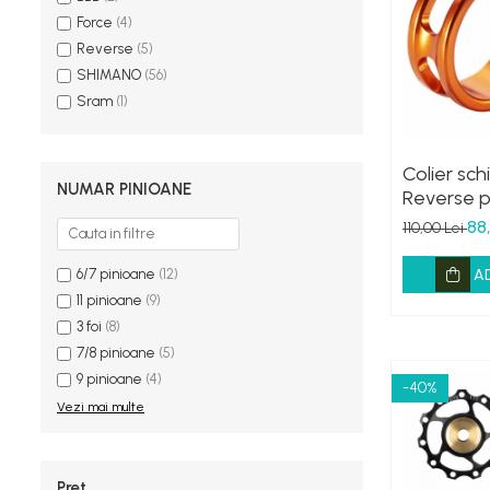
Force
(4)
Reverse
(5)
SHIMANO
(56)
Sram
(1)
Colier sc
NUMAR PINIOANE
Reverse 
portocali
88
110,00 Lei
6/7 pinioane
(12)
A
11 pinioane
(9)
3 foi
(8)
7/8 pinioane
(5)
9 pinioane
(4)
-40%
Vezi mai multe
Pret