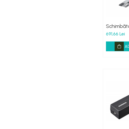
Schimbăt
691,66 Lei
A