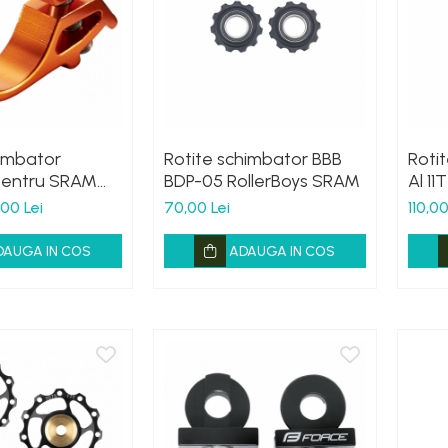
himbator
Rotite schimbator BBB
Roti
pentru SRAM
BDP-05 RollerBoys SRAM
Al 11
u
,00 Lei
70,00 Lei
110,00
DAUGA IN COS
ADAUGA IN COS