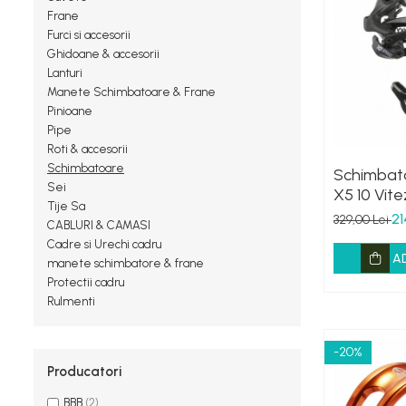
Frane
Tricouri si bluze
Oglinzi
Frane
Furci si accesorii
Veste
Furci si accesorii
Pedale
Ghidoane & accesorii
Ghidoane & accesorii
Pompe
Lanturi
Lanturi
Manete Schimbatoare & Frane
Portbagaje si cosuri
Pinioane
Manete Schimbatoare & Frane
Roti ajutatoare
Pipe
Pinioane
Roti & accesorii
Scaune copii
Schimbatoare
Pipe
Schimbat
Scule
Sei
X5 10 Vite
Roti & accesorii
Tije Sa
Lunga Ne
Sonerii
21
329,00 Lei
Schimbatoare
CABLURI & CAMASI
Suporturi & Standuri
Cadre si Urechi cadru
Sei
A
manete schimbatore & frane
Tije Sa
Protectii cadru
Rulmenti
-20%
Producatori
BBB
(2)