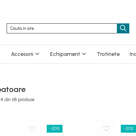
Accesorii
Echipament
Trotinete
In
atoare
24
din
68
produse
-20%
-20%