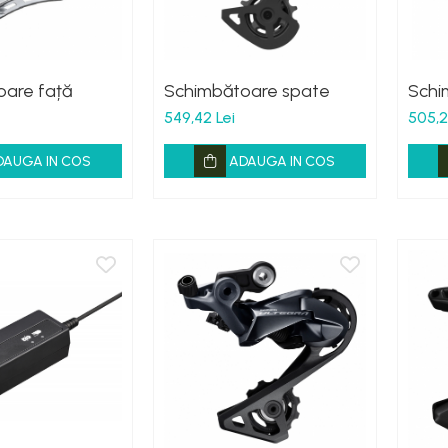
oare față
Schimbătoare spate
Schi
549,42 Lei
505,2
DAUGA IN COS
ADAUGA IN COS