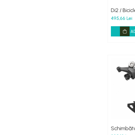
Di2 / Bicic
495,66 Lei
A
Schimbăt