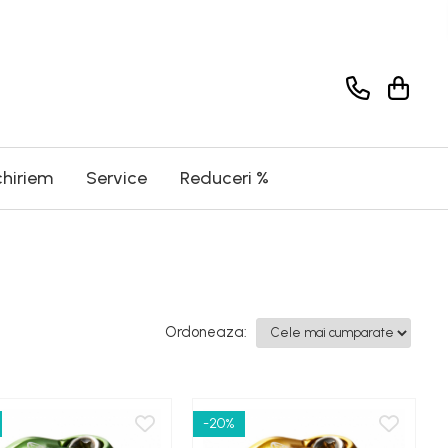
chiriem
Service
Reduceri %
Ordoneaza:
-20%