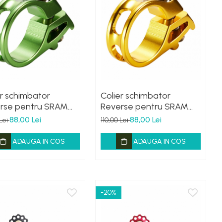
er schimbator
Colier schimbator
rse pentru SRAM
Reverse pentru SRAM
e Deschis
Auriu
88,00 Lei
88,00 Lei
 Lei
110,00 Lei
ADAUGA IN COS
ADAUGA IN COS
-20%