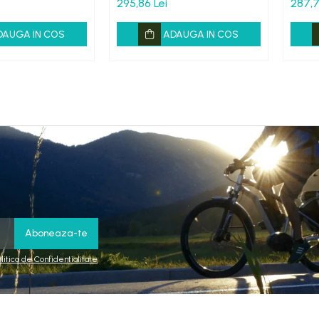
295,86 Lei
287,7
DAUGA IN COS
ADAUGA IN COS
olitica de Confidentialitate