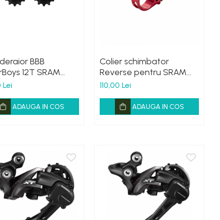
 deraior BBB
Colier schimbator
erBoys 12T SRAM
Reverse pentru SRAM
ow-Wide
Rosu
 Lei
110,00 Lei
ADAUGA IN COS
ADAUGA IN COS