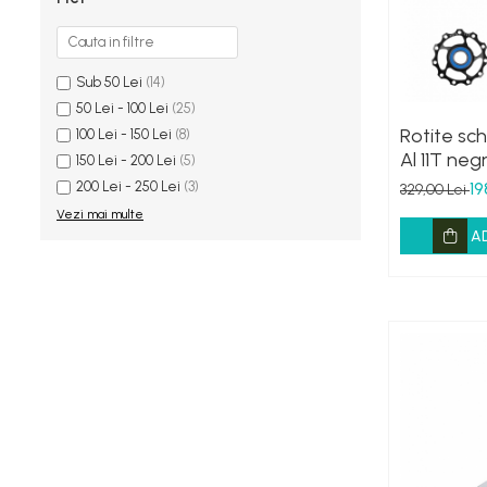
Sub 50 Lei
(14)
50 Lei - 100 Lei
(25)
Rotite sc
100 Lei - 150 Lei
(8)
Al 11T neg
150 Lei - 200 Lei
(5)
ceramici
200 Lei - 250 Lei
(3)
19
329,00 Lei
Vezi mai multe
A