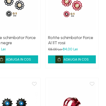
te schimbator Force
Rotite schimbator Force
T negre
Al 11T rosii
 Lei
84,00 Lei
105,00 Lei
ADAUGA IN COS
ADAUGA IN COS