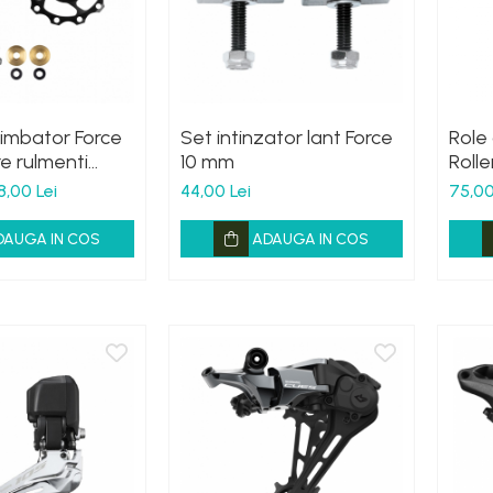
himbator Force
Set intinzator lant Force
Role
re rulmenti
10 mm
Roll
Narr
8,00 Lei
44,00 Lei
75,00
DAUGA IN COS
ADAUGA IN COS