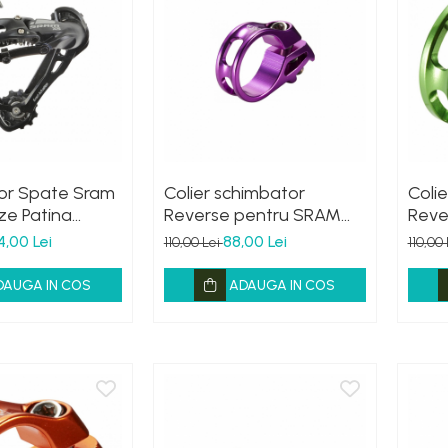
or Spate Sram
Colier schimbator
Coli
ze Patina
Reverse pentru SRAM
Reve
gru
Mov
Verd
4,00 Lei
88,00 Lei
110,00 Lei
110,00
DAUGA IN COS
ADAUGA IN COS