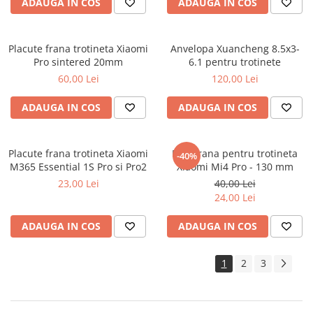
ADAUGA IN COS
ADAUGA IN COS
Placute frana trotineta Xiaomi
Anvelopa Xuancheng 8.5x3-
Pro sintered 20mm
6.1 pentru trotinete
60,00 Lei
120,00 Lei
ADAUGA IN COS
ADAUGA IN COS
Placute frana trotineta Xiaomi
Disc frana pentru trotineta
-40%
M365 Essential 1S Pro si Pro2
Xiaomi Mi4 Pro - 130 mm
23,00 Lei
40,00 Lei
24,00 Lei
ADAUGA IN COS
ADAUGA IN COS
1
2
3