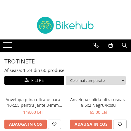
Biciclete
Piese
Accesorii
Echipament
BICICLETE ORAS
manete schimbatore & frane
Accesorii
Cotiere & Genunchiere
MOUNTAIN BIKE
CABLURI & CAMASI
Trainere
Incalzitoare
Antifurturi
Oras si Fitness
Cadre si Urechi cadru
Casti
Aparatori & protectii cadru
BICICLETE COPII
Rulmenti
Caciuli, sepci & bandane
TROTINETE
Bidoane & Suporturi
Pliabile
Protectii cadru
Jachete
Afiseaza:
1-
24
din
60
produse
Ciclocomputere/GPS
Angrenaje
Manusi
Cricuri si accesorii
FILTRE
Anvelope & accesorii
Ochelari
Genti & Borsete
Intretinere
Butuci
Pantaloni
Anvelopa plina ultra-usoara
Anvelopa solida ultra-usoara
Lumini
Butuci pedalieri
Pantofi
10x2.5 pentru jante 34mm
8.5x2 Negru/Rosu
Mansoane & Ghidoline
Negru/Albastru
149,00 Lei
65,00 Lei
Camere
Rucsaci
Oglinzi
Cuvete
Sosete
ADAUGA IN COS
ADAUGA IN COS
Pedale