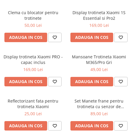
Frane
Tricouri si bluze
Pompe
Portbagaje si cosuri
Furci si accesorii
Veste
Clema cu blocator pentru
Display trotineta Xiaomi 1S
Roti ajutatoare
trotinete
Essential si Pro2
Ghidoane & accesorii
Scaune copii
50,00 Lei
169,00 Lei
Lanturi
Scule
Manete Schimbatoare & Frane
ADAUGA IN COS
ADAUGA IN COS
Sonerii
Pinioane
Suporturi & Standuri
Pipe
Display trotineta Xiaomi PRO -
Mansoane Trotineta Xiaomi
capac inclus
M365/Pro Gri
Roti & accesorii
169,00 Lei
49,00 Lei
Schimbatoare
ADAUGA IN COS
ADAUGA IN COS
Sei
Tije Sa
Reflectorizant fata pentru
Set Manete frane pentru
trotineta Xiaomi
trotineta cu senzor de
alimentare
25,00 Lei
89,00 Lei
ADAUGA IN COS
ADAUGA IN COS