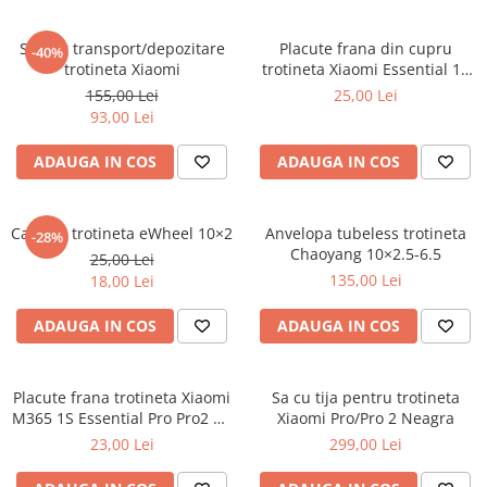
Suport transport/depozitare
Placute frana din cupru
-40%
trotineta Xiaomi
trotineta Xiaomi Essential 1S
Pro si Pro 2
155,00 Lei
25,00 Lei
93,00 Lei
ADAUGA IN COS
ADAUGA IN COS
Camera trotineta eWheel 10×2
Anvelopa tubeless trotineta
-28%
Chaoyang 10×2.5-6.5
25,00 Lei
135,00 Lei
18,00 Lei
ADAUGA IN COS
ADAUGA IN COS
Placute frana trotineta Xiaomi
Sa cu tija pentru trotineta
M365 1S Essential Pro Pro2 Mi
Xiaomi Pro/Pro 2 Neagra
3
23,00 Lei
299,00 Lei