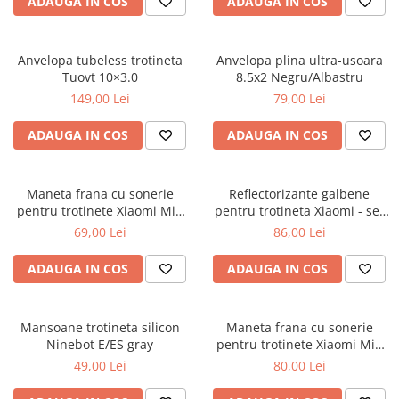
ADAUGA IN COS
ADAUGA IN COS
Anvelopa tubeless trotineta
Anvelopa plina ultra-usoara
Tuovt 10×3.0
8.5x2 Negru/Albastru
149,00 Lei
79,00 Lei
ADAUGA IN COS
ADAUGA IN COS
Maneta frana cu sonerie
Reflectorizante galbene
pentru trotinete Xiaomi Mi4
pentru trotineta Xiaomi - set
Pro
20 bucati
69,00 Lei
86,00 Lei
ADAUGA IN COS
ADAUGA IN COS
Mansoane trotineta silicon
Maneta frana cu sonerie
Ninebot E/ES gray
pentru trotinete Xiaomi Mi3
Lite
49,00 Lei
80,00 Lei