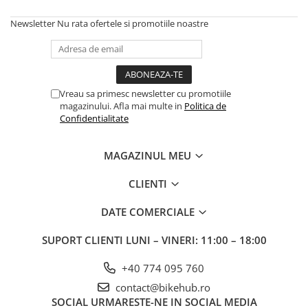
Frane
Tricouri si bluze
Pompe
Portbagaje si cosuri
Furci si accesorii
Veste
Newsletter
Nu rata ofertele si promotiile noastre
Roti ajutatoare
Ghidoane & accesorii
Scaune copii
Lanturi
Scule
Manete Schimbatoare & Frane
Sonerii
Vreau sa primesc newsletter cu promotiile
magazinului. Afla mai multe in
Politica de
Pinioane
Suporturi & Standuri
Confidentialitate
Pipe
Roti & accesorii
MAGAZINUL MEU
Schimbatoare
CLIENTI
Sei
DATE COMERCIALE
Tije Sa
SUPORT CLIENTI
LUNI – VINERI: 11:00 – 18:00
+40 774 095 760
contact@bikehub.ro
SOCIAL
URMARESTE-NE IN SOCIAL MEDIA