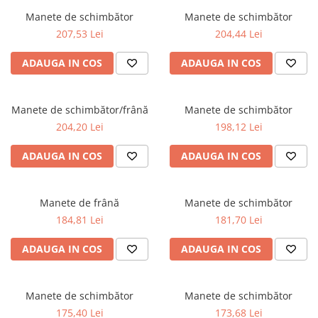
Frane
Tricouri si bluze
Pompe
Manete de schimbător
Manete de schimbător
Portbagaje si cosuri
Furci si accesorii
Veste
207,53 Lei
204,44 Lei
Roti ajutatoare
Ghidoane & accesorii
Scaune copii
ADAUGA IN COS
ADAUGA IN COS
Lanturi
Scule
Manete Schimbatoare & Frane
Sonerii
Manete de schimbător/frână
Manete de schimbător
Pinioane
Suporturi & Standuri
204,20 Lei
198,12 Lei
Pipe
Roti & accesorii
ADAUGA IN COS
ADAUGA IN COS
Schimbatoare
Sei
Manete de frână
Manete de schimbător
184,81 Lei
181,70 Lei
Tije Sa
ADAUGA IN COS
ADAUGA IN COS
Manete de schimbător
Manete de schimbător
175,40 Lei
173,68 Lei