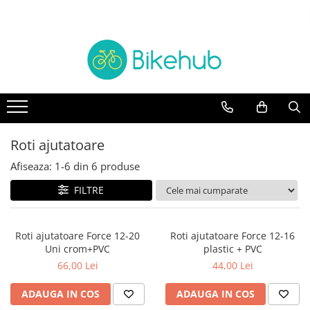
Biciclete
Piese
Accesorii
Echipament
BICICLETE ORAS
manete schimbatore & frane
Accesorii
Cotiere & Genunchiere
MOUNTAIN BIKE
CABLURI & CAMASI
Trainere
Incalzitoare
Antifurturi
Oras si Fitness
Cadre si Urechi cadru
Casti
Aparatori & protectii cadru
BICICLETE COPII
Rulmenti
Caciuli, sepci & bandane
Roti ajutatoare
Bidoane & Suporturi
Pliabile
Protectii cadru
Jachete
Afiseaza:
1-
6
din
6
produse
Ciclocomputere/GPS
Angrenaje
Manusi
Cricuri si accesorii
FILTRE
Anvelope & accesorii
Ochelari
Genti & Borsete
Intretinere
Butuci
Pantaloni
Roti ajutatoare Force 12-20
Roti ajutatoare Force 12-16
Lumini
Butuci pedalieri
Pantofi
Uni crom+PVC
plastic + PVC
Mansoane & Ghidoline
66,00 Lei
44,00 Lei
Camere
Rucsaci
Oglinzi
Cuvete
Sosete
ADAUGA IN COS
ADAUGA IN COS
Pedale