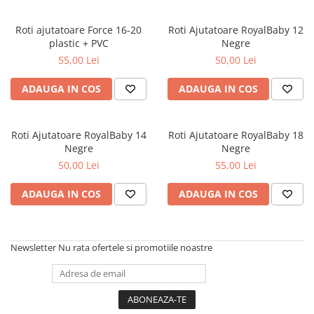
Frane
Tricouri si bluze
Pompe
Portbagaje si cosuri
Furci si accesorii
Veste
Roti ajutatoare Force 16-20
Roti Ajutatoare RoyalBaby 12
Roti ajutatoare
plastic + PVC
Negre
Ghidoane & accesorii
Scaune copii
55,00 Lei
50,00 Lei
Lanturi
Scule
Manete Schimbatoare & Frane
ADAUGA IN COS
ADAUGA IN COS
Sonerii
Pinioane
Suporturi & Standuri
Pipe
Roti Ajutatoare RoyalBaby 14
Roti Ajutatoare RoyalBaby 18
Negre
Negre
Roti & accesorii
50,00 Lei
55,00 Lei
Schimbatoare
ADAUGA IN COS
ADAUGA IN COS
Sei
Tije Sa
Newsletter
Nu rata ofertele si promotiile noastre