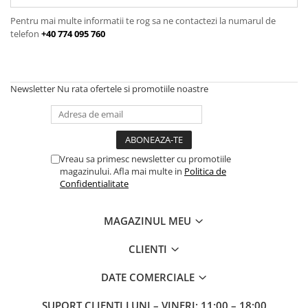
Frane
Tricouri si bluze
Pompe
Portbagaje si cosuri
Pentru mai multe informatii te rog sa ne contactezi la numarul de
Furci si accesorii
Veste
telefon
+40 774 095 760
Roti ajutatoare
Ghidoane & accesorii
Scaune copii
Lanturi
Scule
Manete Schimbatoare & Frane
Newsletter
Nu rata ofertele si promotiile noastre
Sonerii
Pinioane
Suporturi & Standuri
Pipe
Roti & accesorii
Vreau sa primesc newsletter cu promotiile
Schimbatoare
magazinului. Afla mai multe in
Politica de
Confidentialitate
Sei
Tije Sa
MAGAZINUL MEU
CLIENTI
DATE COMERCIALE
SUPORT CLIENTI
LUNI – VINERI: 11:00 – 18:00