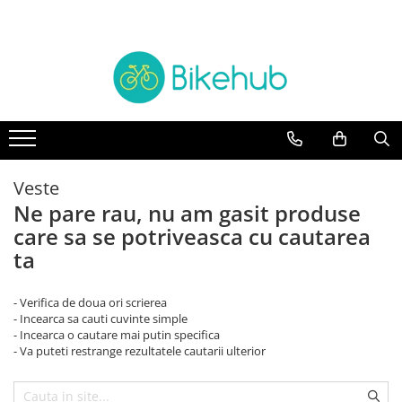
Biciclete
Piese
Accesorii
Echipament
TREKKING
manete schimbatore & frane
Accesorii
Cotiere & Genunchiere
BICICLETE ORAS
CABLURI & CAMASI
Trainere
Incalzitoare
Antifurturi
MOUNTAIN BIKE
Cadre si Urechi cadru
Casti
Aparatori & protectii cadru
Oras si Fitness
Rulmenti
Caciuli, sepci & bandane
Veste
Bidoane & Suporturi
Ne pare rau, nu am gasit produse
BICICLETE COPII
Protectii cadru
Jachete
Ciclocomputere/GPS
care sa se potriveasca cu cautarea
Road & Gravel
Angrenaje
Manusi
Cricuri si accesorii
ta
BICICLETE ELECTRICE
Anvelope & accesorii
Ochelari
Genti & Borsete
Intretinere
BMX & Dirt
Butuci
Pantaloni
- Verifica de doua ori scrierea
Lumini
- Incearca sa cauti cuvinte simple
Pliabile
Butuci pedalieri
Pantofi
Mansoane & Ghidoline
- Incearca o cautare mai putin specifica
Camere
Rucsaci
- Va puteti restrange rezultatele cautarii ulterior
Oglinzi
Cuvete
Sosete
Pedale