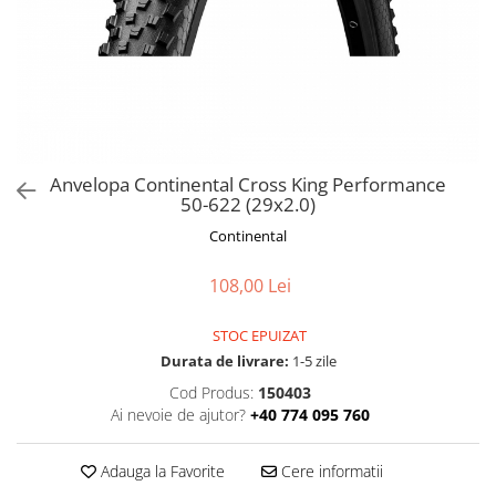
Frane
Tricouri si bluze
Pompe
Portbagaje si cosuri
Furci si accesorii
Veste
Roti ajutatoare
Ghidoane & accesorii
Scaune copii
Lanturi
Scule
Manete Schimbatoare & Frane
Sonerii
Pinioane
Suporturi & Standuri
Anvelopa Continental Cross King Performance
50-622 (29x2.0)
Pipe
Continental
Roti & accesorii
Schimbatoare
108,00 Lei
Sei
STOC EPUIZAT
Tije Sa
Durata de livrare:
1-5 zile
Cod Produs:
150403
Ai nevoie de ajutor?
+40 774 095 760
Adauga la Favorite
Cere informatii