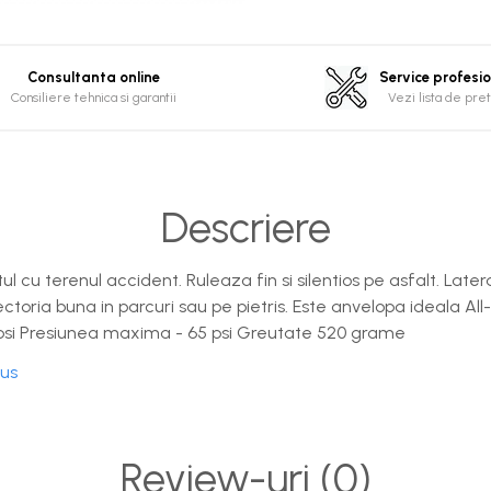
Consultanta online
Service profesi
Consiliere tehnica si garantii
Vezi lista de pret
Descriere
 cu terenul accident. Ruleaza fin si silentios pe asfalt. Late
toria buna in parcuri sau pe pietris. Este anvelopa ideala All-t
psi Presiunea maxima - 65 psi Greutate 520 grame
dus
Review-uri
(0)