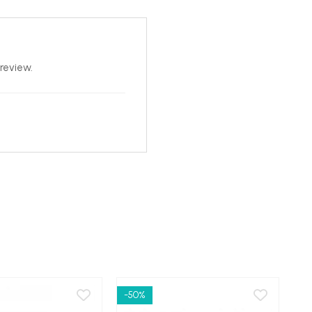
review.
-50%
-6