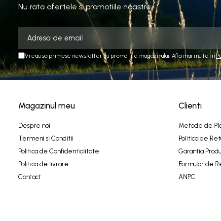
Nu rata ofertele si promotiile noastre
Vreau sa primesc newsletter cu promotiile magazinului. Afla mai multe in
P
Magazinul meu
Clienti
Despre noi
Metode de Pl
Termeni si Conditii
Politica de Ret
Politica de Confidentialitate
Garantia Produ
Politica de livrare
Formular de R
Contact
ANPC