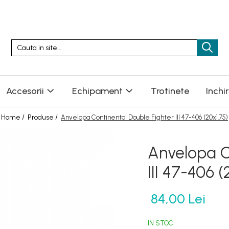
Accesorii
Echipament
Trotinete
Inchi
Home /
Produse /
Anvelopa Continental Double Fighter III 47-406 (20x1.75)
Anvelopa C
III 47-406 (
84,00 Lei
IN STOC