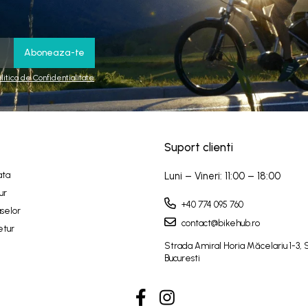
olitica de Confidentialitate
Suport clienti
ata
Luni – Vineri: 11:00 – 18:00
ur
+40 774 095 760
selor
contact@bikehub.ro
etur