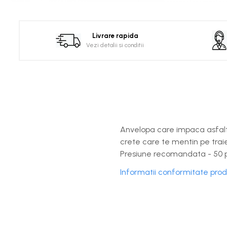
Distribuie
pe
Facebook
Livrare rapida
Vezi detalii si conditii
Anvelopa care impaca asfaltul
crete care te mentin pe traiec
Presiune recomandata - 50 
Informatii conformitate pro