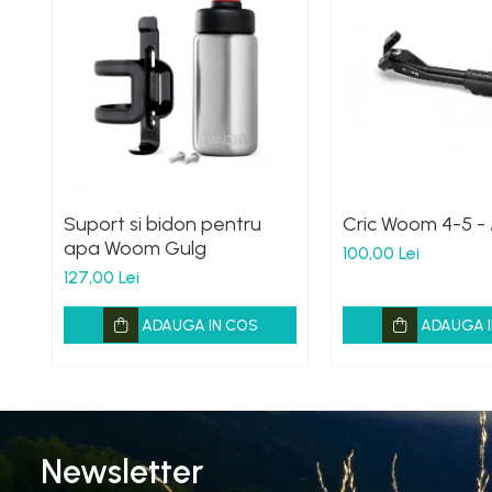
Suport si bidon pentru
Cric Woom 4-5 -
apa Woom Gulg
100,00 Lei
127,00 Lei
ADAUGA IN COS
ADAUGA I
Newsletter