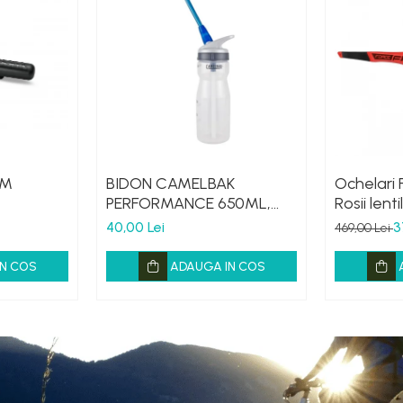
 M
BIDON CAMELBAK
Ochelari 
PERFORMANCE 650ML,
Rosii lent
HANDS FREE CLEAR (16)
40,00 Lei
3
469,00 Lei
N COS
ADAUGA IN COS