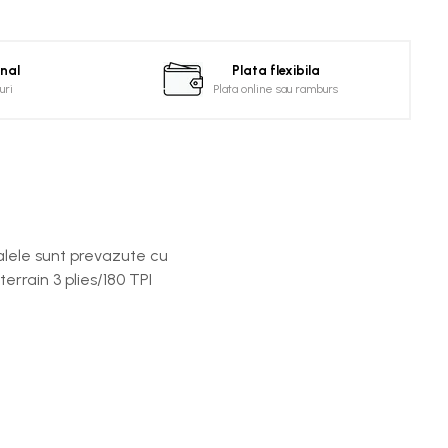
onal
Plata flexibila
uri
Plata online sau ramburs
ralele sunt prevazute cu
errain 3 plies/180 TPI