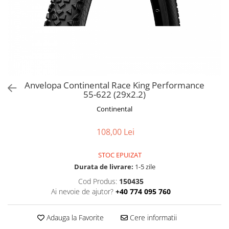
Frane
Tricouri si bluze
Pompe
Portbagaje si cosuri
Furci si accesorii
Veste
Roti ajutatoare
Ghidoane & accesorii
Scaune copii
Lanturi
Scule
Manete Schimbatoare & Frane
Sonerii
Pinioane
Suporturi & Standuri
Anvelopa Continental Race King Performance
55-622 (29x2.2)
Pipe
Continental
Roti & accesorii
Schimbatoare
108,00 Lei
Sei
STOC EPUIZAT
Tije Sa
Durata de livrare:
1-5 zile
Cod Produs:
150435
Ai nevoie de ajutor?
+40 774 095 760
Adauga la Favorite
Cere informatii