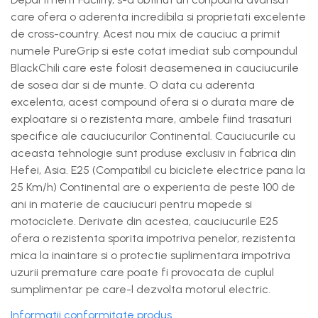
care ofera o aderenta incredibila si proprietati excelente
de cross-country. Acest nou mix de cauciuc a primit
numele PureGrip si este cotat imediat sub compoundul
BlackChili care este folosit deasemenea in cauciucurile
de sosea dar si de munte. O data cu aderenta
excelenta, acest compound ofera si o durata mare de
exploatare si o rezistenta mare, ambele fiind trasaturi
specifice ale cauciucurilor Continental. Cauciucurile cu
aceasta tehnologie sunt produse exclusiv in fabrica din
Hefei, Asia. E25 (Compatibil cu biciclete electrice pana la
25 Km/h) Continental are o experienta de peste 100 de
ani in materie de cauciucuri pentru mopede si
motociclete. Derivate din acestea, cauciucurile E25
ofera o rezistenta sporita impotriva penelor, rezistenta
mica la inaintare si o protectie suplimentara impotriva
uzurii premature care poate fi provocata de cuplul
sumplimentar pe care-l dezvolta motorul electric.
Informatii conformitate produs