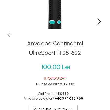
Frane
Tricouri si bluze
Oglinzi
Furci si accesorii
Veste
Pedale
Ghidoane & accesorii
Pompe
Lanturi
Portbagaje si cosuri
Manete Schimbatoare & Frane
Roti ajutatoare
Pinioane
Anvelopa Continental
Scaune copii
Pipe
Scule
UltraSport III 25-622
Roti & accesorii
Sonerii
Schimbatoare
100,00 Lei
Suporturi & Standuri
Sei
Tije Sa
STOC EPUIZAT
Durata de livrare:
1-5 zile
Cod Produs:
150459
Ai nevoie de ajutor?
+40 774 095 760
ADAUGA LA FAVORITE