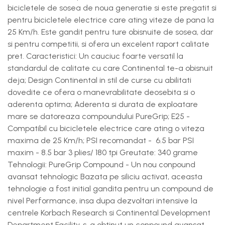
bicicletele de sosea de noua generatie si este pregatit si
pentru bicicletele electrice care ating viteze de pana la
25 Km/h. Este gandit pentru ture obisnuite de sosea, dar
si pentru competitii, si ofera un excelent raport calitate
pret. Caracteristici: Un cauciuc foarte versatil la
standardul de calitate cu care Continental te-a obisnuit
deja; Design Continental in stil de curse cu abilitati
dovedite ce ofera o manevrabilitate deosebita si o
aderenta optima; Aderenta si durata de exploatare
mare se datoreaza compoundului PureGrip; E25 -
Compatibil cu bicicletele electrice care ating o viteza
maxima de 25 Km/h; PSI recomandat - 6.5 bar PSI
maxim - 8.5 bar 3 plies/ 180 tpi Greutate: 340 grame
Tehnologii: PureGrip Compound - Un nou conpound
avansat tehnologic Bazata pe siliciu activat, aceasta
tehnologie a fost initial gandita pentru un compound de
nivel Performance, insa dupa dezvoltari intensive la
centrele Korbach Research si Continental Development
Department Facility, s-a obtinut un conpound avansat