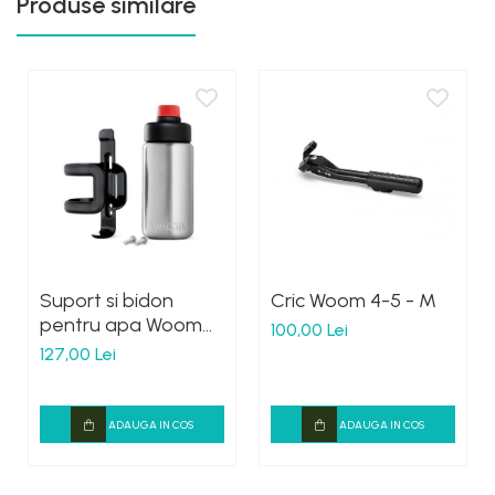
Produse similare
Suport si bidon
Cric Woom 4-5 - M
pentru apa Woom
100,00 Lei
Gulg
127,00 Lei
ADAUGA IN COS
ADAUGA IN COS