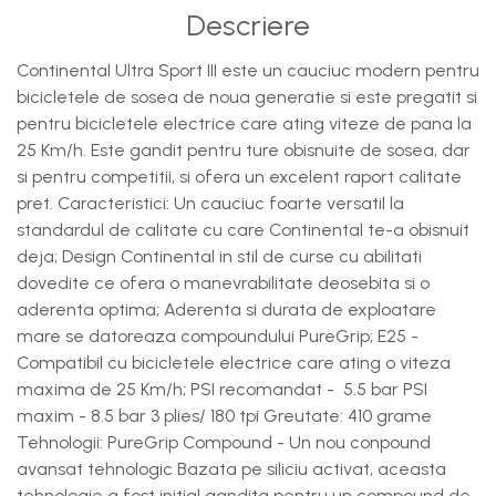
Descriere
Continental Ultra Sport III este un cauciuc modern pentru
bicicletele de sosea de noua generatie si este pregatit si
pentru bicicletele electrice care ating viteze de pana la
25 Km/h. Este gandit pentru ture obisnuite de sosea, dar
si pentru competitii, si ofera un excelent raport calitate
pret. Caracteristici: Un cauciuc foarte versatil la
standardul de calitate cu care Continental te-a obisnuit
deja; Design Continental in stil de curse cu abilitati
dovedite ce ofera o manevrabilitate deosebita si o
aderenta optima; Aderenta si durata de exploatare
mare se datoreaza compoundului PureGrip; E25 -
Compatibil cu bicicletele electrice care ating o viteza
maxima de 25 Km/h; PSI recomandat - 5.5 bar PSI
maxim - 8.5 bar 3 plies/ 180 tpi Greutate: 410 grame
Tehnologii: PureGrip Compound - Un nou conpound
avansat tehnologic Bazata pe siliciu activat, aceasta
tehnologie a fost initial gandita pentru un compound de