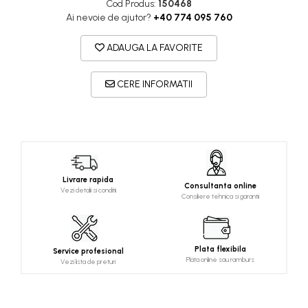
Cod Produs:
150468
Ai nevoie de ajutor?
+40 774 095 760
ADAUGA LA FAVORITE
CERE INFORMATII
Livrare rapida
Consultanta online
Vezi detalii si conditii
Consiliere tehnica si garantii
Plata flexibila
Service profesional
Plata online sau ramburs
Vezi lista de preturi