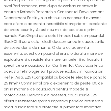
nivel Performance, insa dupa dezvoltari intensive la
centrele Korbach Research si Continental Development
Department Facility, s-a obtinut un conpound avansat
care ofera o aderenta incredibila si proprietati excelente
de cross-country. Acest nou mix de cauciuc a primit
numele PureGrip si este cotat imediat sub compoundul
BlackChili care este folosit deasemenea in cauciucurile
de sosea dar si de munte. O data cu aderenta
excelenta, acest compound ofera si o durata mare de
exploatare si o rezistenta mare, ambele fiind trasaturi
specifice ale cauciucurilor Continental. Cauciucurile cu
aceasta tehnologie sunt produse exclusiv in fabrica din
Hefei, Asia. E25 (Compatibil cu biciclete electrice pana la
25 Km/h) Continental are o experienta de peste 100 de
ani in materie de cauciucuri pentru mopede si
motociclete. Derivate din acestea, cauciucurile E25
ofera o rezistenta sporita impotriva penelor, rezistenta
mica la inaintare si o protectie suplimentara impotriva