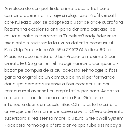
Anvelopa de competitii de prima clasa si trail care
combina aderenta in viraje si rulajul usor Profil versatil
care ruleaza usor se adapteaza usor pe orice suprafata
Rezistenta excelenta anti-pana datorita carcasei de
calitate inalta in trei straturi TubelessReady Aderenta
excelenta si rezistenta la uzura datorita compusului
PureGrip Dimensiune 65-584(27.5*2.6) 3 plies/180 tpi
Presiune recomandata: 2 bar Presiune maxima: 3 bar
Greutate 855 grame Tehnologii: PureGrip Compound -
bazat pe compusi de siliciu, aceasta tehnologie a fost
gandita original ca un compus de nivel performance,
dar dupa cercetari intense a fost conceput un nou
compus mai avansat cu propietati superioare. Aceasta
mixtura de cauciuc noua numita PureGrip este
inferioara doar compusului BlackChili si este folosita la
anvelope performante de sosea si MTB. Ofera aderenta
superioara si rezistenta mare la uzura. ShieldWall System
- aceasta tehnologie ofera o anvelopa tubeless ready si