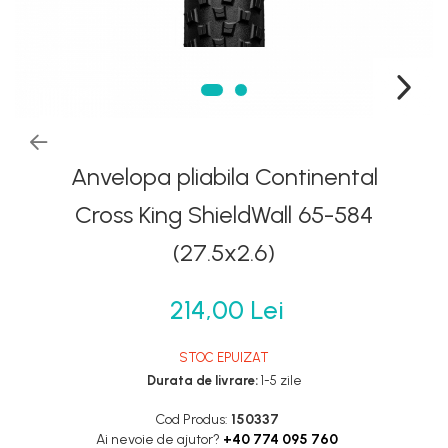
Frane
Tricouri si bluze
Oglinzi
Furci si accesorii
Veste
Pedale
Ghidoane & accesorii
Pompe
Lanturi
Portbagaje si cosuri
Manete Schimbatoare & Frane
Roti ajutatoare
Pinioane
Anvelopa pliabila Continental
Scaune copii
Pipe
Scule
Cross King ShieldWall 65-584
Roti & accesorii
Sonerii
(27.5x2.6)
Schimbatoare
Suporturi & Standuri
Sei
214,00 Lei
Tije Sa
STOC EPUIZAT
Durata de livrare:
1-5 zile
Cod Produs:
150337
Ai nevoie de ajutor?
+40 774 095 760