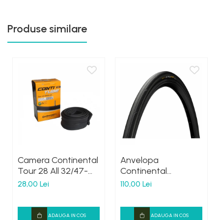
Produse similare
Camera Continental
Anvelopa
Tour 28 All 32/47-
Continental
622/635 28x1.5-1.75
UltraSport III 32-622
28,00 Lei
110,00 Lei
S42
(28 X 1 1/4X 1 3/4)
negru/negru
ADAUGA IN COS
ADAUGA IN COS