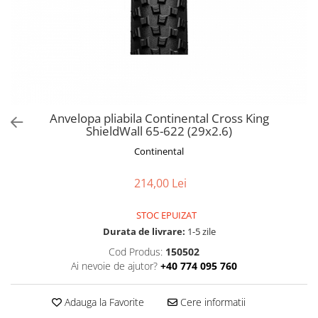
Frane
Tricouri si bluze
Pompe
Portbagaje si cosuri
Furci si accesorii
Veste
Roti ajutatoare
Ghidoane & accesorii
Scaune copii
Lanturi
Scule
Manete Schimbatoare & Frane
Sonerii
Pinioane
Suporturi & Standuri
Anvelopa pliabila Continental Cross King
ShieldWall 65-622 (29x2.6)
Pipe
Continental
Roti & accesorii
Schimbatoare
214,00 Lei
Sei
STOC EPUIZAT
Tije Sa
Durata de livrare:
1-5 zile
Cod Produs:
150502
Ai nevoie de ajutor?
+40 774 095 760
Adauga la Favorite
Cere informatii