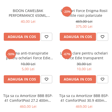
Frane
Tricouri si bluze
Pompe
Portbagaje si cosuri
Furci si accesorii
Veste
BIDON CAMELBAK
Ochelari Force Enigma Rosii
-20%
Roti ajutatoare
PERFORMANCE 650ML,
lentile rosii polarizate
Ghidoane & accesorii
HANDS FREE CLEAR (16)
Scaune copii
40,00 Lei
469,00 Lei
Lanturi
375,00 Lei
Scule
Manete Schimbatoare & Frane
Sonerii
ADAUGA IN COS
ADAUGA IN COS
Pinioane
Suporturi & Standuri
Pipe
Spuma anti-transpiratie
Lentile clare pentru ochelari
-50%
-67%
Roti & accesorii
pentru ochelari Force Edie
Force Edie transparent
Schimbatoare
negru
10,00 Lei
30,00 Lei
5,00 Lei
10,00 Lei
Sei
Tije Sa
ADAUGA IN COS
ADAUGA IN COS
Tija sa cu Amortizor BBB BSP-
Tija sa cu Amortizor BBB BSP-
41 ComfortPost 27.2 400mm
41 ComfortPost 30.9 400mm
negru
negru
460,00 Lei
469,00 Lei