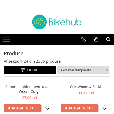
Biciclete
Piese
Accesorii
Echipament
BICICLETE ORAS
manete schimbatore & frane
Accesorii
Cotiere & Genunchiere
MOUNTAIN BIKE
CABLURI & CAMASI
Trainere
Incalzitoare
Antifurturi
Oras si Fitness
Cadre si Urechi cadru
Casti
Aparatori & protectii cadru
BICICLETE COPII
Rulmenti
Caciuli, sepci & bandane
Produse
Bidoane & Suporturi
Pliabile
Protectii cadru
Jachete
Afiseaza:
1-
24
din
2385
produse
Ciclocomputere/GPS
Angrenaje
Manusi
Cricuri si accesorii
FILTRE
Anvelope & accesorii
Ochelari
Genti & Borsete
Intretinere
Butuci
Pantaloni
Suport si bidon pentru apa
Cric Woom 4-5 - M
Lumini
Butuci pedalieri
Pantofi
Woom Gulg
100,00 Lei
Mansoane & Ghidoline
127,00 Lei
Camere
Rucsaci
Oglinzi
Cuvete
Sosete
ADAUGA IN COS
ADAUGA IN COS
Pedale