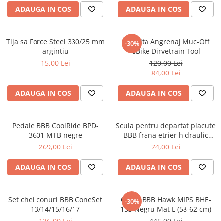
ADAUGA IN COS
ADAUGA IN COS
Tija sa Force Steel 330/25 mm
Unealta Angrenaj Muc-Off
-30%
argintiu
eBike Dirvetrain Tool
15,00 Lei
120,00 Lei
84,00 Lei
ADAUGA IN COS
ADAUGA IN COS
Pedale BBB CoolRide BPD-
Scula pentru departat placute
3601 MTB negre
BBB frana etrier hidraulic
PistonF BTL-115
269,00 Lei
74,00 Lei
ADAUGA IN COS
ADAUGA IN COS
Set chei conuri BBB ConeSet
Casca BBB Hawk MIPS BHE-
-30%
13/14/15/16/17
153 Negru Mat L (58-62 cm)
136,00 Lei
445,00 Lei