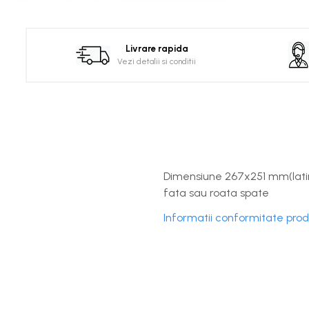
Distribuie
pe
Facebook
Livrare rapida
Vezi detalii si conditii
Dimensiune 267x251 mm(latime
fata sau roata spate
Informatii conformitate pro