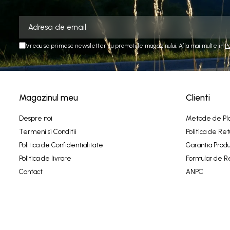
Vreau sa primesc newsletter cu promotiile magazinului. Afla mai multe in
P
Magazinul meu
Clienti
Despre noi
Metode de Pl
Termeni si Conditii
Politica de Ret
Politica de Confidentialitate
Garantia Produ
Politica de livrare
Formular de R
Contact
ANPC