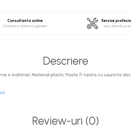
Consultanta online
Service profesi
Consiliere tehnica si garantii
Vezi lista de pret
Descriere
 x inaltime) Material plastic Poate fi taiata cu usurinta de
dus
Review-uri
(0)