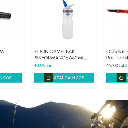
 M
BIDON CAMELBAK
Ochelari 
PERFORMANCE 650ML,
Rosii lent
HANDS FREE CLEAR (16)
40,00 Lei
3
469,00 Lei
N COS
ADAUGA IN COS