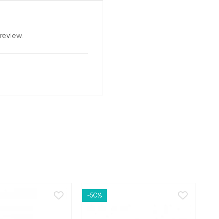
review.
-50%
-6