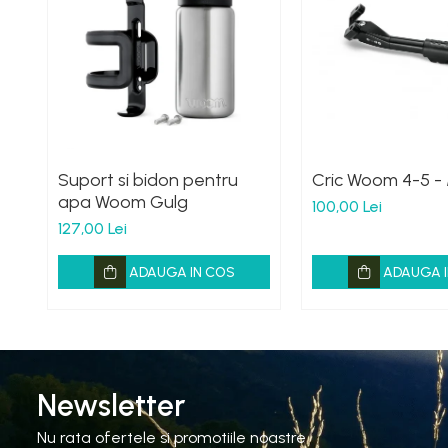
Suport si bidon pentru
Cric Woom 4-5 -
apa Woom Gulg
100,00 Lei
127,00 Lei
ADAUGA IN COS
ADAUGA I
Newsletter
Nu rata ofertele si promotiile noastre