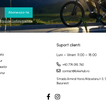
olitica de Confidentialitate
Suport clienti
ata
Luni – Vineri: 11:00 – 18:00
ur
+40 774 095 760
selor
contact@bikehub.ro
etur