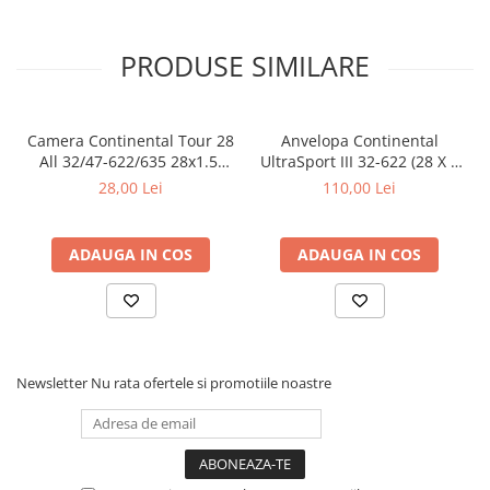
PRODUSE SIMILARE
Camera Continental Tour 28
Anvelopa Continental
All 32/47-622/635 28x1.5-
UltraSport III 32-622 (28 X 1
1.75 S42
1/4X 1 3/4) negru/negru
28,00 Lei
110,00 Lei
ADAUGA IN COS
ADAUGA IN COS
Newsletter
Nu rata ofertele si promotiile noastre