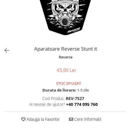
Frane
Tricouri si bluze
Pompe
Portbagaje si cosuri
Furci si accesorii
Veste
Roti ajutatoare
Ghidoane & accesorii
Scaune copii
Lanturi
Scule
Manete Schimbatoare & Frane
Sonerii
Pinioane
Suporturi & Standuri
Aparatoare Reverse Stunt it
Pipe
Reverse
Roti & accesorii
43,00 Lei
Schimbatoare
Sei
STOC EPUIZAT
Durata de livrare:
1-5 zile
Tije Sa
Cod Produs:
REV-7527
Ai nevoie de ajutor?
+40 774 095 760
Adauga la Favorite
Cere informatii