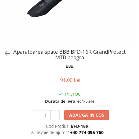
Frane
Tricouri si bluze
Pompe
Portbagaje si cosuri
Furci si accesorii
Veste
Roti ajutatoare
Ghidoane & accesorii
Scaune copii
Lanturi
Scule
Manete Schimbatoare & Frane
Sonerii
Pinioane
Suporturi & Standuri
Aparatoarea spate BBB BFD-16R GrandProtect
MTB neagra
Pipe
BBB
Roti & accesorii
Schimbatoare
91,00 Lei
Sei
IN STOC
Tije Sa
Durata de livrare:
1-5 zile
ADAUGA IN COS
Cod Produs:
BFD-16R
Ai nevoie de ajutor?
+40 774 095 760