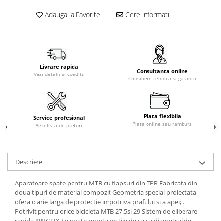
Adauga la Favorite
Cere informatii
Livrare rapida
Consultanta online
Vezi detalii si conditii
Consiliere tehnica si garantii
Plata flexibila
Service profesional
Plata online sau ramburs
Vezi lista de preturi
Descriere
Aparatoare spate pentru MTB cu flapsuri din TPR Fabricata din
doua tipuri de material compozit Geometria special proiectata
ofera o arie larga de protectie impotriva prafului si a apei; .
Potrivit pentru orice bicicleta MTB 27.5si 29 Sistem de eliberare
rapida RINGFIX Se poate monta pe tije de sa cu diametrul de