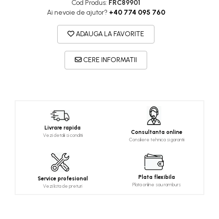
Cod Produs:
FRC89901
Ai nevoie de ajutor?
+40 774 095 760
ADAUGA LA FAVORITE
CERE INFORMATII
Livrare rapida
Consultanta online
Vezi detalii si conditii
Consiliere tehnica si garantii
Plata flexibila
Service profesional
Plata online sau ramburs
Vezi lista de preturi