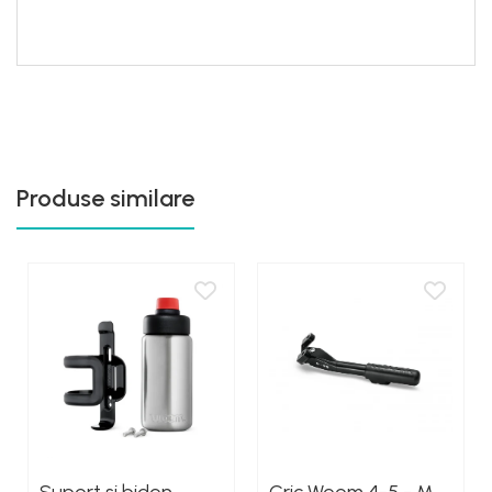
Produse similare
Suport si bidon
Cric Woom 4-5 - M