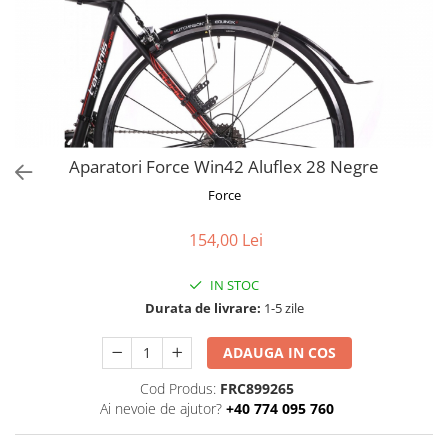
Frane
Tricouri si bluze
Pompe
Portbagaje si cosuri
Furci si accesorii
Veste
Roti ajutatoare
Ghidoane & accesorii
Scaune copii
Lanturi
Scule
Manete Schimbatoare & Frane
Sonerii
Pinioane
Suporturi & Standuri
Aparatori Force Win42 Aluflex 28 Negre
Pipe
Force
Roti & accesorii
154,00 Lei
Schimbatoare
Sei
IN STOC
Durata de livrare:
1-5 zile
Tije Sa
ADAUGA IN COS
Cod Produs:
FRC899265
Ai nevoie de ajutor?
+40 774 095 760