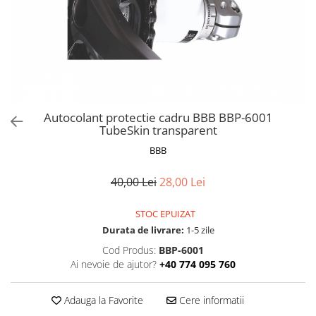
Frane
Tricouri si bluze
Pompe
Portbagaje si cosuri
Furci si accesorii
Veste
Roti ajutatoare
Ghidoane & accesorii
Scaune copii
Lanturi
Scule
Manete Schimbatoare & Frane
Sonerii
Pinioane
Suporturi & Standuri
Autocolant protectie cadru BBB BBP-6001
TubeSkin transparent
Pipe
BBB
Roti & accesorii
Schimbatoare
40,00 Lei
28,00 Lei
Sei
STOC EPUIZAT
Tije Sa
Durata de livrare:
1-5 zile
Cod Produs:
BBP-6001
Ai nevoie de ajutor?
+40 774 095 760
Adauga la Favorite
Cere informatii