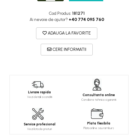
Cod Produs:
181271
Ai nevoie de ajutor?
+40 774 095 760
ADAUGA LA FAVORITE
CERE INFORMATII
Livrare rapida
Consultanta online
Vezi detalii si conditii
Consiliere tehnica si garantii
Plata flexibila
Service profesional
Plata online sau ramburs
Vezi lista de preturi