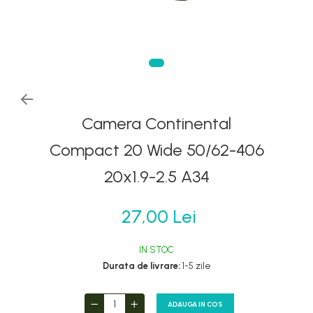
Frane
Oglinzi
Furci si accesorii
Pedale
Ghidoane & accesorii
Pompe
Lanturi
Portbagaje si cosuri
Manete Schimbatoare & Frane
Roti ajutatoare
Pinioane
Camera Continental
Scaune copii
Pipe
Scule
Compact 20 Wide 50/62-406
Roti & accesorii
Sonerii
20x1.9-2.5 A34
Schimbatoare
Suporturi & Standuri
Sei
27,00 Lei
Tije Sa
IN STOC
Durata de livrare:
1-5 zile
ADAUGA IN COS