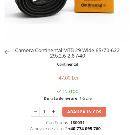
Frane
Tricouri si bluze
Pompe
Portbagaje si cosuri
Furci si accesorii
Veste
Roti ajutatoare
Ghidoane & accesorii
Scaune copii
Lanturi
Scule
Manete Schimbatoare & Frane
Sonerii
Pinioane
Suporturi & Standuri
Camera Continental MTB 29 Wide 65/70-622
29x2.6-2.8 A40
Pipe
Continental
Roti & accesorii
Schimbatoare
47,00 Lei
Sei
IN STOC
Tije Sa
Durata de livrare:
1-5 zile
ADAUGA IN COS
Cod Produs:
180031
Ai nevoie de ajutor?
+40 774 095 760