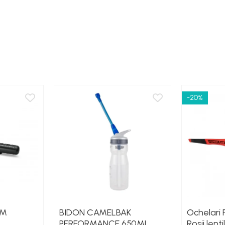
-20%
 M
BIDON CAMELBAK
Ochelari 
PERFORMANCE 650ML,
Rosii lent