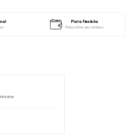
onal
Plata flexibila
uri
Plata online sau ramburs
review.