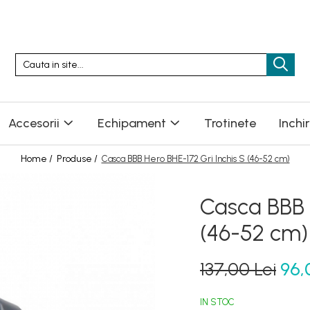
Accesorii
Echipament
Trotinete
Inchi
Home /
Produse /
Casca BBB Hero BHE-172 Gri Inchis S (46-52 cm)
Casca BBB 
(46-52 cm)
137,00 Lei
96,
IN STOC