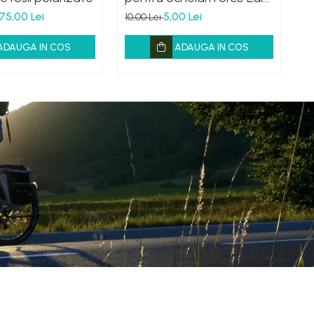
negru
t
75,00 Lei
5,00 Lei
10,00 Lei
30
ADAUGA IN COS
ADAUGA IN COS