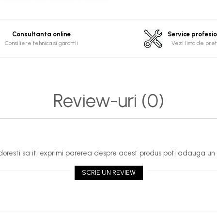
Consultanta online
Service profesi
Consiliere tehnica si garantii
Vezi lista de pret
Review-uri
(0)
oresti sa iti exprimi parerea despre acest produs poti adauga un 
SCRIE UN REVIEW