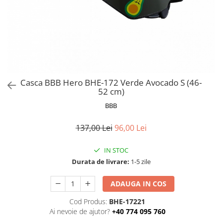
Frane
Tricouri si bluze
Pompe
Portbagaje si cosuri
Furci si accesorii
Veste
Roti ajutatoare
Ghidoane & accesorii
Scaune copii
Lanturi
Scule
Manete Schimbatoare & Frane
Sonerii
Pinioane
Suporturi & Standuri
Casca BBB Hero BHE-172 Verde Avocado S (46-
52 cm)
Pipe
BBB
Roti & accesorii
Schimbatoare
137,00 Lei
96,00 Lei
Sei
IN STOC
Tije Sa
Durata de livrare:
1-5 zile
ADAUGA IN COS
Cod Produs:
BHE-17221
Ai nevoie de ajutor?
+40 774 095 760