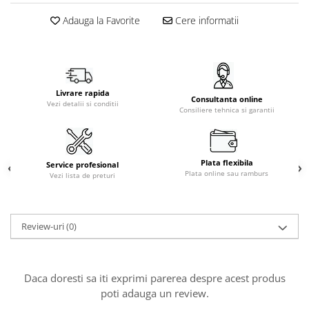
Adauga la Favorite
Cere informatii
Livrare rapida
Consultanta online
Vezi detalii si conditii
Consiliere tehnica si garantii
Plata flexibila
Service profesional
Plata online sau ramburs
Vezi lista de preturi
Review-uri
(0)
Daca doresti sa iti exprimi parerea despre acest produs
poti adauga un review.