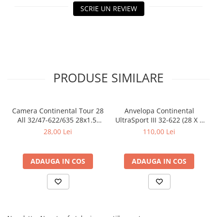
SCRIE UN REVIEW
PRODUSE SIMILARE
Camera Continental Tour 28
Anvelopa Continental
All 32/47-622/635 28x1.5-
UltraSport III 32-622 (28 X 1
1.75 S42
1/4X 1 3/4) negru/negru
28,00 Lei
110,00 Lei
ADAUGA IN COS
ADAUGA IN COS