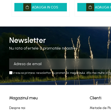
ADAUGA IN COS
ADAUGA I
Newsletter
Nu rata ofertele si promotiile noastre
Vreau sa primesc newsletter cu promotiile magazinului. Afla mai multe in
P
Magazinul meu
Clienti
Despre noi
Metode de Pl