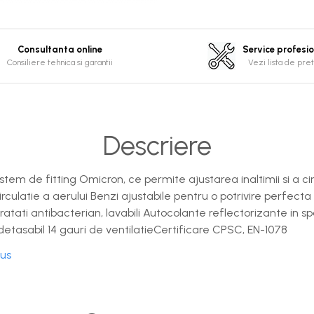
Consultanta online
Service profesi
Consiliere tehnica si garantii
Vezi lista de pret
Descriere
stem de fitting Omicron, ce permite ajustarea inaltimii si a ci
rculatie a aerului Benzi ajustabile pentru o potrivire perfect
ratati antibacterian, lavabili Autocolante reflectorizante in 
detasabil 14 gauri de ventilatieCertificare CPSC, EN-1078
dus