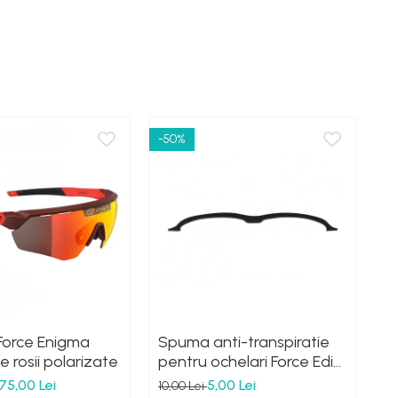
-50%
-6
Force Enigma
Spuma anti-transpiratie
Le
ile rosii polarizate
pentru ochelari Force Edie
oc
negru
t
75,00 Lei
5,00 Lei
10,00 Lei
30