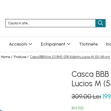
Accesorii
Echipament
Trotinete
In
Home /
Produse /
Casca BBB Kite 2.0 BHE-29B Alabstru Lucios M (55-58 cm)
Casca BBB 
Lucios M (
309,00 Lei
199
IN STOC