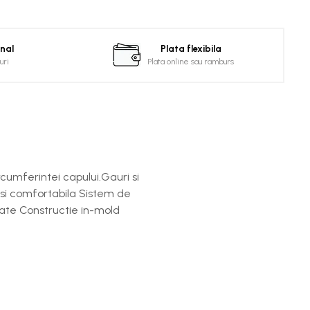
onal
Plata flexibila
uri
Plata online sau ramburs
rcumferintei capului.Gauri si
a si comfortabila Sistem de
spate Constructie in-mold