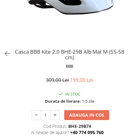
Frane
Tricouri si bluze
Pompe
Portbagaje si cosuri
Furci si accesorii
Veste
Roti ajutatoare
Ghidoane & accesorii
Scaune copii
Lanturi
Scule
Manete Schimbatoare & Frane
Sonerii
Pinioane
Suporturi & Standuri
Casca BBB Kite 2.0 BHE-29B Alb Mat M (55-58
cm)
Pipe
BBB
Roti & accesorii
Schimbatoare
309,00 Lei
199,00 Lei
Sei
IN STOC
Tije Sa
Durata de livrare:
1-5 zile
ADAUGA IN COS
Cod Produs:
BHE-29B74
Ai nevoie de ajutor?
+40 774 095 760