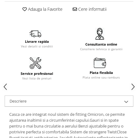
Adauga la Favorite
Cere informatii
Livrare rapida
Consultanta online
Vezi detalii si conditii
Consiliere tehnica si garantii
Plata flexibila
Service profesional
Plata online sau ramburs
Vezi lista de preturi
Descriere
Casca ce are integrat noul sistem de fitting Omicron, ce permite
ajustarea inaltimii si a circumferintei capului.Gauri si in spate
pentru o mai buna circulatie a aerului Benzi ajustabile pentru o
potrivire perfecta si comfortabila Sistem de strangere TwistClose
Bureti tratati antibacterian, lavabili Autocolante reflectorizante in