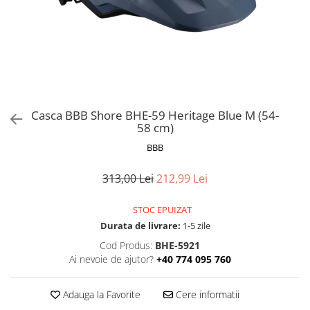
Frane
Tricouri si bluze
Pompe
Portbagaje si cosuri
Furci si accesorii
Veste
Roti ajutatoare
Ghidoane & accesorii
Scaune copii
Lanturi
Scule
Manete Schimbatoare & Frane
Sonerii
Pinioane
Suporturi & Standuri
Casca BBB Shore BHE-59 Heritage Blue M (54-
58 cm)
Pipe
BBB
Roti & accesorii
Schimbatoare
313,00 Lei
212,99 Lei
Sei
STOC EPUIZAT
Tije Sa
Durata de livrare:
1-5 zile
Cod Produs:
BHE-5921
Ai nevoie de ajutor?
+40 774 095 760
Adauga la Favorite
Cere informatii