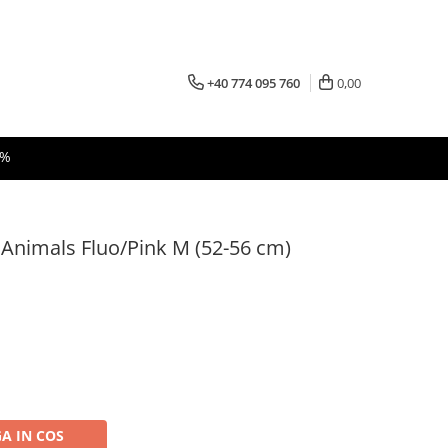
+40 774 095 760
0,00
 %
 Animals Fluo/Pink M (52-56 cm)
A IN COS