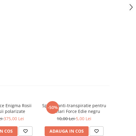
ce Enigma Rosii
Spuma anti-transpiratie pentru
Lentile c
-50%
-67%
sii polarizate
ochelari Force Edie negru
Force 
ei
375,00 Lei
10,00 Lei
5,00 Lei
30,0
N COS
ADAUGA IN COS
ADAUG