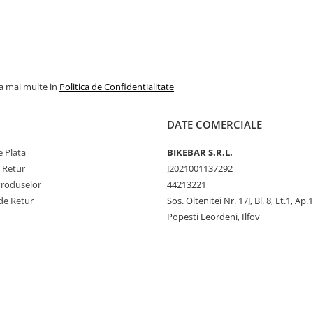
la mai multe in
Politica de Confidentialitate
DATE COMERCIALE
 Plata
BIKEBAR S.R.L.
e Retur
J2021001137292
Produselor
44213221
de Retur
Sos. Oltenitei Nr. 17J, Bl. 8, Et.1, Ap.
Popesti Leordeni, Ilfov