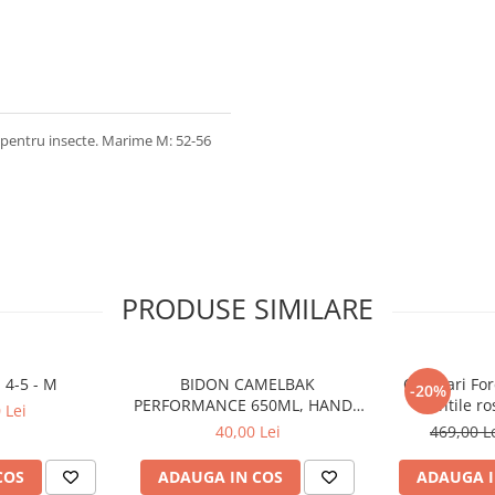
sa pentru insecte. Marime M: 52-56
PRODUSE SIMILARE
 4-5 - M
BIDON CAMELBAK
Ochelari For
-20%
PERFORMANCE 650ML, HANDS
lentile ro
 Lei
FREE CLEAR (16)
40,00 Lei
469,00 L
COS
ADAUGA IN COS
ADAUGA I