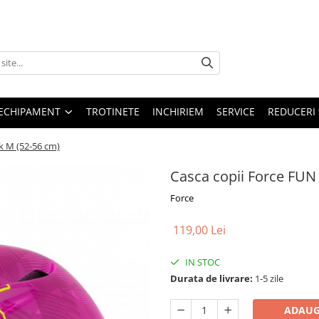
ECHIPAMENT
TROTINETE
INCHIRIEM
SERVICE
REDUCERI
k M (52-56 cm)
Casca copii Force FUN
Force
119,00 Lei
IN STOC
Durata de livrare:
1-5 zile
ADAUG