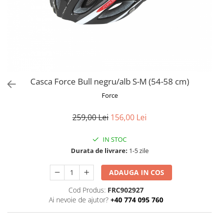
Frane
Tricouri si bluze
Pompe
Portbagaje si cosuri
Furci si accesorii
Veste
Roti ajutatoare
Ghidoane & accesorii
Scaune copii
Lanturi
Scule
Manete Schimbatoare & Frane
Sonerii
Pinioane
Suporturi & Standuri
Casca Force Bull negru/alb S-M (54-58 cm)
Pipe
Force
Roti & accesorii
259,00 Lei
156,00 Lei
Schimbatoare
Sei
IN STOC
Durata de livrare:
1-5 zile
Tije Sa
ADAUGA IN COS
Cod Produs:
FRC902927
Ai nevoie de ajutor?
+40 774 095 760