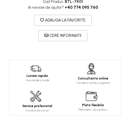
Cod Produs:
BTL-7401
Ai nevoie de ajutor?
+40 774 095 760
ADAUGA LA FAVORITE
CERE INFORMATII
Livrare rapida
Consultanta online
Vezi detalii si conditii
Consiliere tehnica si garantii
Plata flexibila
Service profesional
Plata online sau ramburs
Vezi lista de preturi