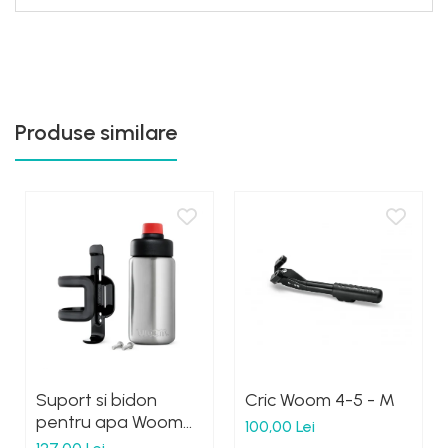
Produse similare
Suport si bidon
Cric Woom 4-5 - M
pentru apa Woom
100,00 Lei
Gulg