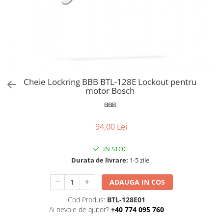
Frane
Tricouri si bluze
Pompe
Portbagaje si cosuri
Furci si accesorii
Veste
Roti ajutatoare
Ghidoane & accesorii
Scaune copii
Lanturi
Scule
Manete Schimbatoare & Frane
Sonerii
Pinioane
Suporturi & Standuri
Cheie Lockring BBB BTL-128E Lockout pentru
motor Bosch
Pipe
BBB
Roti & accesorii
Schimbatoare
94,00 Lei
Sei
IN STOC
Tije Sa
Durata de livrare:
1-5 zile
ADAUGA IN COS
Cod Produs:
BTL-128E01
Ai nevoie de ajutor?
+40 774 095 760