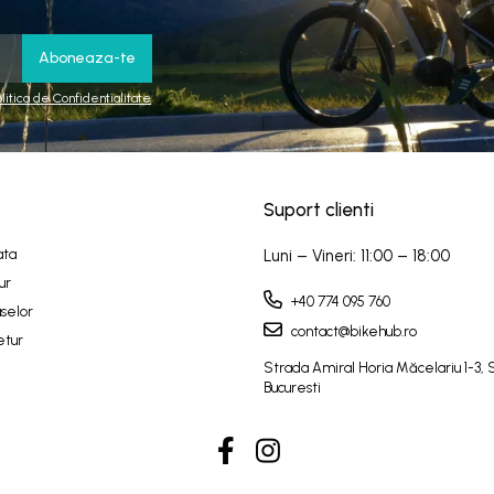
olitica de Confidentialitate
Suport clienti
ata
Luni – Vineri: 11:00 – 18:00
ur
+40 774 095 760
selor
contact@bikehub.ro
etur