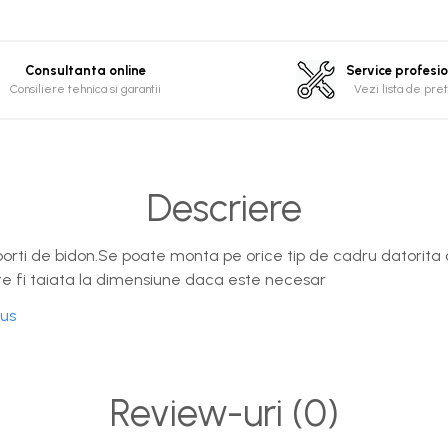
Consultanta online
Service profesi
Consiliere tehnica si garantii
Vezi lista de pret
Descriere
orti de bidon.Se poate monta pe orice tip de cadru datorita co
ate fi taiata la dimensiune daca este necesar
dus
Review-uri
(0)