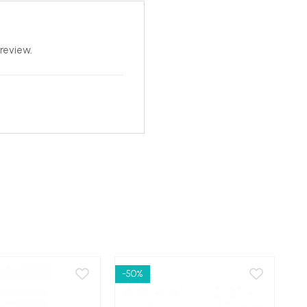
review.
-50%
-6