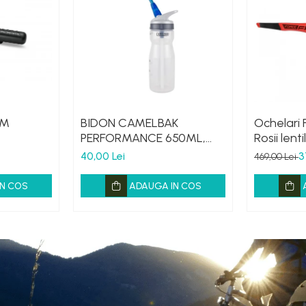
 M
BIDON CAMELBAK
Ochelari 
PERFORMANCE 650ML,
Rosii lent
HANDS FREE CLEAR (16)
40,00 Lei
3
469,00 Lei
N COS
ADAUGA IN COS