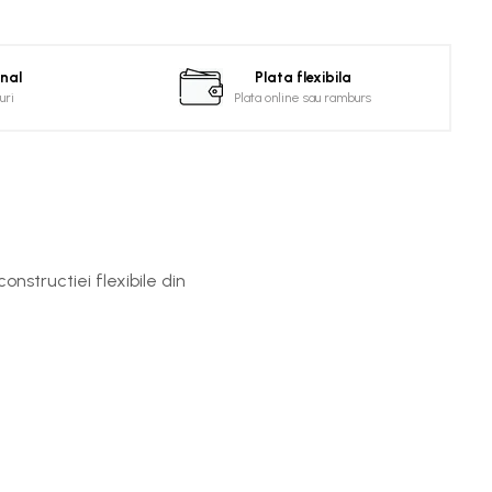
onal
Plata flexibila
uri
Plata online sau ramburs
nstructiei flexibile din