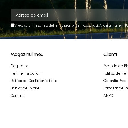
Vreau sa primesc newsletter cu promotiile magazinului. Afla mai multe in
P
Magazinul meu
Clienti
Despre noi
Metode de Pl
Termeni si Conditii
Politica de Ret
Politica de Confidentialitate
Garantia Produ
Politica de livrare
Formular de R
Contact
ANPC