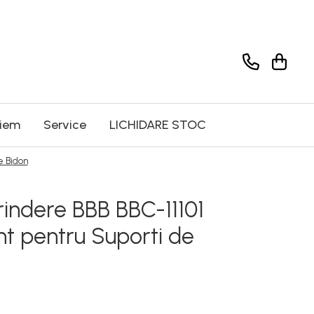
riem
Service
LICHIDARE STOC
e Bidon
rindere BBB BBC-11101
t pentru Suporti de