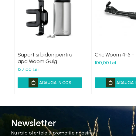
Suport si bidon pentru
Cric Woom 4-5 -
apa Woom Gulg
100,00 Lei
127,00 Lei
ADAUGA IN COS
ADAUGA I
Newsletter
Nu rata ofertele si promotiile noastre