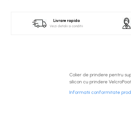
Distribuie
pe
Facebook
Livrare rapida
Vezi detalii si conditii
Colier de prindere pentru sup
silicon cu prindere VelcroPo
Informatii conformitate pro