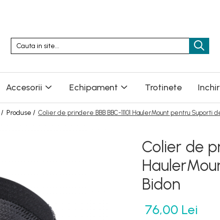
Accesorii
Echipament
Trotinete
Inchi
 /
Produse /
Colier de prindere BBB BBC-11101 HaulerMount pentru Suporti d
Colier de p
HaulerMoun
Bidon
76,00 Lei