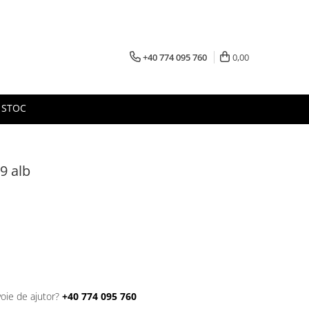
+40 774 095 760
0,00
 STOC
9 alb
voie de ajutor?
+40 774 095 760