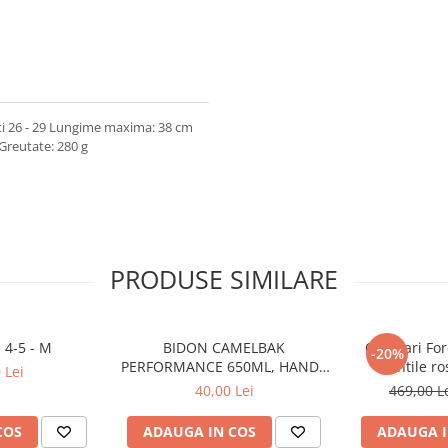
oti 26 - 29 Lungime maxima: 38 cm
 Greutate: 280 g
PRODUSE SIMILARE
 4-5 - M
BIDON CAMELBAK
Ochelari For
-20%
PERFORMANCE 650ML, HANDS
lentile ro
 Lei
FREE CLEAR (16)
40,00 Lei
469,00 L
COS
ADAUGA IN COS
ADAUGA I