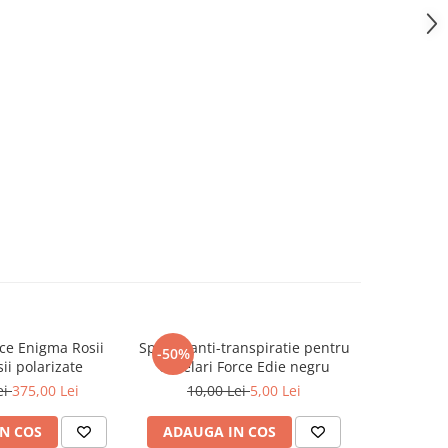
ce Enigma Rosii
Spuma anti-transpiratie pentru
Lentile c
-50%
-67%
sii polarizate
ochelari Force Edie negru
Force 
ei
375,00 Lei
10,00 Lei
5,00 Lei
30,0
N COS
ADAUGA IN COS
ADAUG