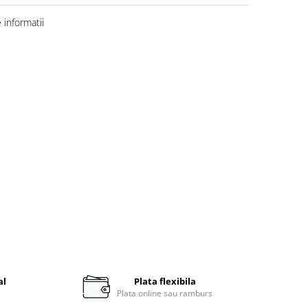
informatii
al
Plata flexibila
i
Plata online sau ramburs