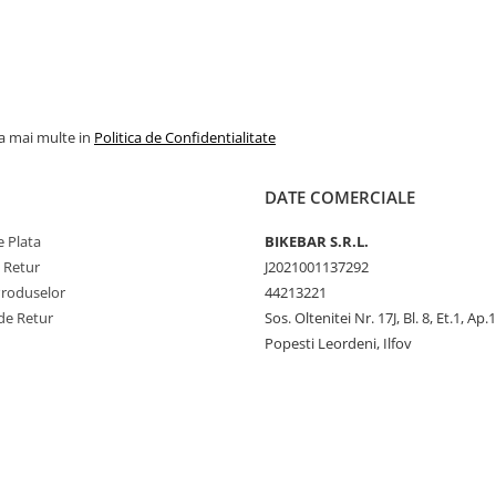
la mai multe in
Politica de Confidentialitate
DATE COMERCIALE
 Plata
BIKEBAR S.R.L.
e Retur
J2021001137292
Produselor
44213221
de Retur
Sos. Oltenitei Nr. 17J, Bl. 8, Et.1, Ap.
Popesti Leordeni, Ilfov