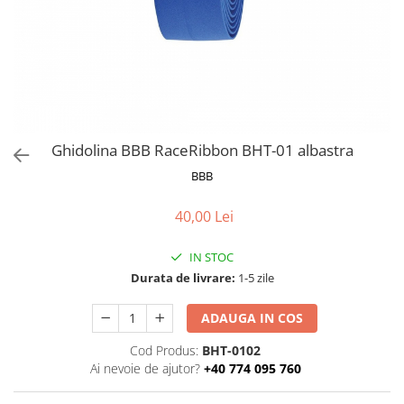
Furci si accesorii
Portbagaje si cosuri
Roti ajutatoare
Ghidoane & accesorii
Scaune copii
Lanturi
Scule
Manete Schimbatoare & Frane
Sonerii
Pinioane
Suporturi & Standuri
Pipe
Ghidolina BBB RaceRibbon BHT-01 albastra
Roti & accesorii
BBB
Schimbatoare
40,00 Lei
Sei
Tije Sa
IN STOC
Durata de livrare:
1-5 zile
ADAUGA IN COS
Cod Produs:
BHT-0102
Ai nevoie de ajutor?
+40 774 095 760