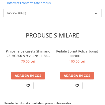
Informatii conformitate produs
Review-uri
(0)
PRODUSE SIMILARE
Pinioane pe caseta Shimano
Pedale Sprint Policarbonat
CS-HG200-9 9 viteze 11-36T
portocalii
(ACSHG2009136) vrac
70,00 Lei
100,00 Lei
ADAUGA IN COS
ADAUGA IN COS
Newsletter
Nu rata ofertele si promotiile noastre