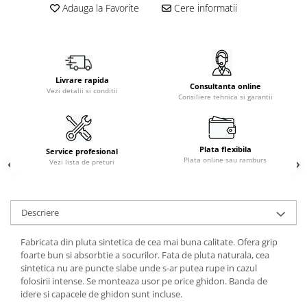
Adauga la Favorite
Cere informatii
Livrare rapida
Consultanta online
Vezi detalii si conditii
Consiliere tehnica si garantii
Plata flexibila
Service profesional
Plata online sau ramburs
Vezi lista de preturi
Descriere
Fabricata din pluta sintetica de cea mai buna calitate. Ofera grip
foarte bun si absorbtie a socurilor. Fata de pluta naturala, cea
sintetica nu are puncte slabe unde s-ar putea rupe in cazul
folosirii intense. Se monteaza usor pe orice ghidon. Banda de
idere si capacele de ghidon sunt incluse.