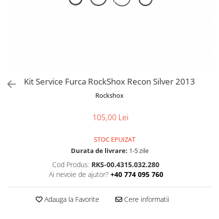
Frane
Tricouri si bluze
Pompe
Portbagaje si cosuri
Furci si accesorii
Veste
Roti ajutatoare
Ghidoane & accesorii
Scaune copii
Lanturi
Scule
Manete Schimbatoare & Frane
Sonerii
Pinioane
Suporturi & Standuri
Kit Service Furca RockShox Recon Silver 2013
Pipe
Rockshox
Roti & accesorii
105,00 Lei
Schimbatoare
Sei
STOC EPUIZAT
Durata de livrare:
1-5 zile
Tije Sa
Cod Produs:
RKS-00.4315.032.280
Ai nevoie de ajutor?
+40 774 095 760
Adauga la Favorite
Cere informatii