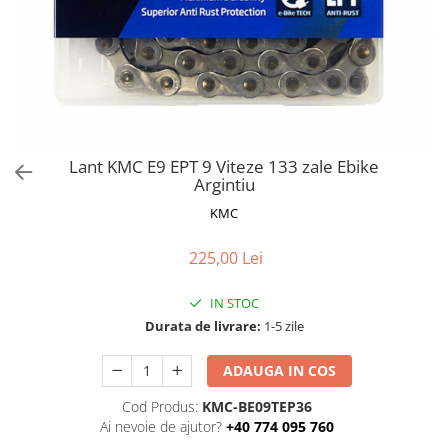
Frane
Tricouri si bluze
Pompe
Portbagaje si cosuri
Furci si accesorii
Veste
Roti ajutatoare
Ghidoane & accesorii
Scaune copii
Lanturi
Scule
Manete Schimbatoare & Frane
Sonerii
Pinioane
Suporturi & Standuri
Lant KMC E9 EPT 9 Viteze 133 zale Ebike
Argintiu
Pipe
KMC
Roti & accesorii
Schimbatoare
225,00 Lei
Sei
IN STOC
Tije Sa
Durata de livrare:
1-5 zile
ADAUGA IN COS
Cod Produs:
KMC-BE09TEP36
Ai nevoie de ajutor?
+40 774 095 760